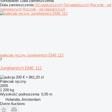
Sortowanie
:
Data zamieszczenia
Data zamieszczenia
Od najdroższych
Od najtańszych
Rocznik - od
najnowszych
Rocznik - od najstarszych
paleciak ręczny Jungheinrich EME 112
7
Jungheinrich EME 112
200 €
≈ 861,20 zł
Paleciak ręczny
2005
1 200 kg
Wysokość podnoszenia
0,95 m
Holandia, Amsterdam
Dome Auctions