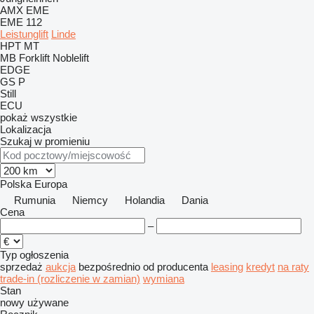
AMX
EME
EME 112
Leistunglift
Linde
HPT
MT
MB Forklift
Noblelift
EDGE
GS
P
Still
ECU
pokaż wszystkie
Lokalizacja
Szukaj w promieniu
Polska
Europa
Rumunia
Niemcy
Holandia
Dania
Cena
–
Typ ogłoszenia
sprzedaż
aukcja
bezpośrednio od producenta
leasing
kredyt
na raty
trade-in (rozliczenie w zamian)
wymiana
Stan
nowy
używane