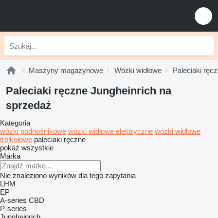
Maszyny magazynowe
Wózki widłowe
Paleciaki ręc
Paleciaki ręczne Jungheinrich na
sprzedaż
Kategoria
wózki podnośnikowe
wózki widłowe elektryczne
wózki widłowe
trójkołowe
paleciaki ręczne
pokaż wszystkie
Marka
Nie znaleziono wyników dla tego zapytania
LHM
EP
A-series
CBD
P-series
Jungheinrich