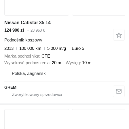
Nissan Cabstar 35.14
124 900 zł
≈ 28 960 €
Podnośnik koszowy
2013
100 000 km
5 000 m/g
Euro 5
Marka podnośnika
CTE
Wysokość podnoszenia
20 m
Wysięg
10 m
Polska, Zagnańsk
GREMI