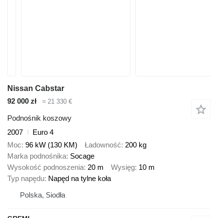
Nissan Cabstar
92 000 zł
≈ 21 330 €
Podnośnik koszowy
2007
Euro 4
Moc
96 kW (130 KM)
Ładowność
200 kg
Marka podnośnika
Socage
Wysokość podnoszenia
20 m
Wysięg
10 m
Typ napędu
Napęd na tylne koła
Polska, Siodła