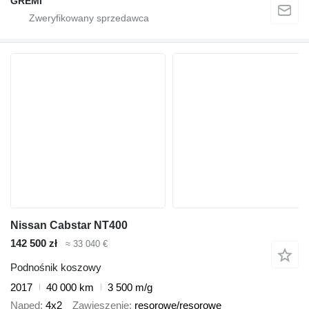
GREMI
Nissan Cabstar NT400
142 500 zł
≈ 33 040 €
Podnośnik koszowy
2017
40 000 km
3 500 m/g
Napęd
4x2
Zawieszenie
resorowe/resorowe