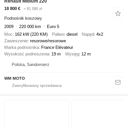
Renault Midlum 220
18 800 €
≈ 81 090 zł
Podnośnik koszowy
2009
220 000 km
Euro 5
Moc
162 kW (220 KM)
Paliwo
diesel
Napęd
4x2
Zawieszenie
resorowe/resorowe
Marka podnośnika
France Elévateur
Wysokość podnoszenia
19 m
Wysięg
12 m
Polska, Sandomierz
WM MOTO