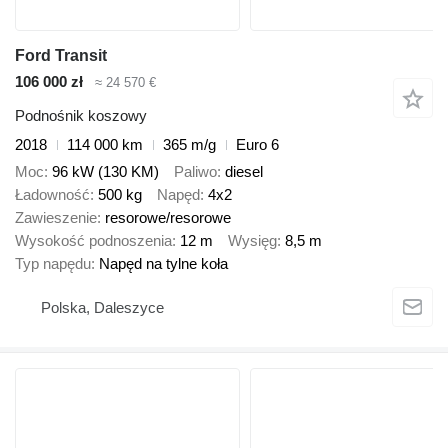
Ford Transit
106 000 zł
≈ 24 570 €
Podnośnik koszowy
2018
114 000 km
365 m/g
Euro 6
Moc
96 kW (130 KM)
Paliwo
diesel
Ładowność
500 kg
Napęd
4x2
Zawieszenie
resorowe/resorowe
Wysokość podnoszenia
12 m
Wysięg
8,5 m
Typ napędu
Napęd na tylne koła
Polska, Daleszyce