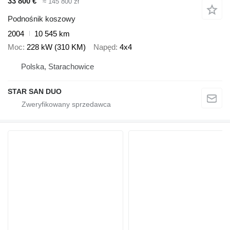
33 800 €
≈ 145 800 zł
Podnośnik koszowy
2004
10 545 km
Moc
228 kW (310 KM)
Napęd
4x4
Polska, Starachowice
STAR SAN DUO