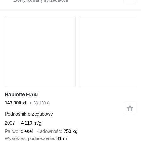
Haulotte HA41
143 000 zł
≈ 33 150 €
Podnośnik przegubowy
2007
4 110 m/g
Paliwo
diesel
Ładowność
250 kg
Wysokość podnoszenia
41 m