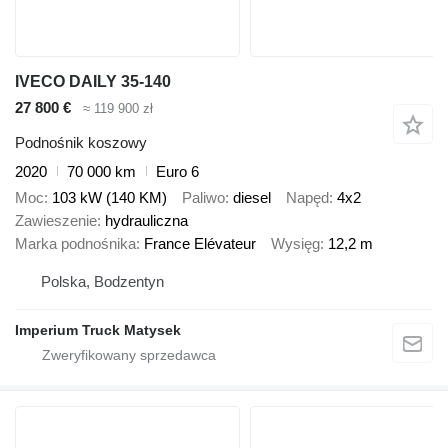
IVECO DAILY 35-140
27 800 €
≈ 119 900 zł
Podnośnik koszowy
2020
70 000 km
Euro 6
Moc
103 kW (140 KM)
Paliwo
diesel
Napęd
4x2
Zawieszenie
hydrauliczna
Marka podnośnika
France Elévateur
Wysięg
12,2 m
Polska, Bodzentyn
Imperium Truck Matysek