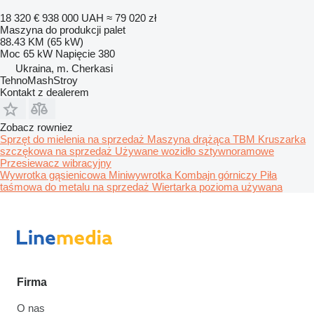
18 320 €
938 000 UAH
≈ 79 020 zł
Maszyna do produkcji palet
88.43 KM (65 kW)
Moc
65 kW
Napięcie
380
Ukraina, m. Cherkasi
TehnoMashStroy
Kontakt z dealerem
Zobacz rowniez
Sprzęt do mielenia na sprzedaż
Maszyna drążąca TBM
Kruszarka
szczękowa na sprzedaż
Używane wozidło sztywnoramowe
Przesiewacz wibracyjny
Wywrotka gąsienicowa
Miniwywrotka
Kombajn górniczy
Piła
taśmowa do metalu na sprzedaż
Wiertarka pozioma używana
Firma
O nas