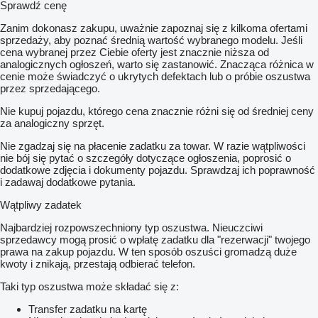
Sprawdź cenę
Zanim dokonasz zakupu, uważnie zapoznaj się z kilkoma ofertami
sprzedaży, aby poznać średnią wartość wybranego modelu. Jeśli
cena wybranej przez Ciebie oferty jest znacznie niższa od
analogicznych ogłoszeń, warto się zastanowić. Znacząca różnica w
cenie może świadczyć o ukrytych defektach lub o próbie oszustwa
przez sprzedającego.
Nie kupuj pojazdu, którego cena znacznie różni się od średniej ceny
za analogiczny sprzęt.
Nie zgadzaj się na płacenie zadatku za towar. W razie wątpliwości
nie bój się pytać o szczegóły dotyczące ogłoszenia, poprosić o
dodatkowe zdjęcia i dokumenty pojazdu. Sprawdzaj ich poprawność
i zadawaj dodatkowe pytania.
Wątpliwy zadatek
Najbardziej rozpowszechniony typ oszustwa. Nieuczciwi
sprzedawcy mogą prosić o wpłatę zadatku dla "rezerwacji" twojego
prawa na zakup pojazdu. W ten sposób oszuści gromadzą duże
kwoty i znikają, przestają odbierać telefon.
Taki typ oszustwa może składać się z:
Transfer zadatku na kartę