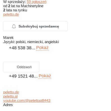
W sprzedaży:
59 ogłoszeń
od
2
lat na Machineryline
2
lata na rynku
peletto.de
Subskrybuj sprzedawcę
Marek
Języki:
polski, niemiecki, angielski
Pokaż
+48 538 38...
Oddzwoń
Pokaż
+49 1521 48...
peletto.de
peletto.pl
youtube.com/@pelettopl8443
Adres