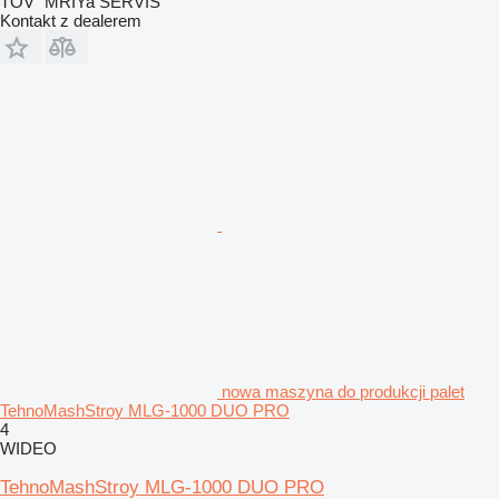
TOV "MRIYa SERVIS"
Kontakt z dealerem
nowa maszyna do produkcji palet
TehnoMashStroy MLG-1000 DUO PRO
4
WIDEO
TehnoMashStroy MLG-1000 DUO PRO