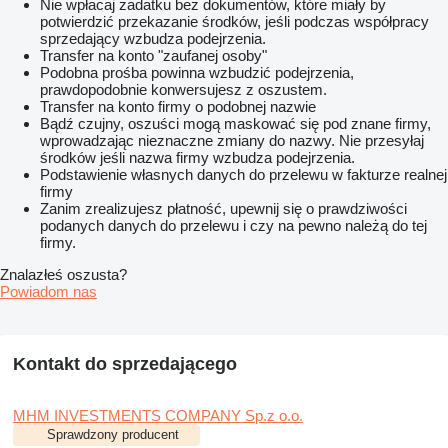
Nie wpłacaj zadatku bez dokumentów, które miały by
potwierdzić przekazanie środków, jeśli podczas współpracy
sprzedający wzbudza podejrzenia.
Transfer na konto "zaufanej osoby"
Podobna prośba powinna wzbudzić podejrzenia,
prawdopodobnie konwersujesz z oszustem.
Transfer na konto firmy o podobnej nazwie
Bądź czujny, oszuści mogą maskować się pod znane firmy,
wprowadzając nieznaczne zmiany do nazwy. Nie przesyłaj
środków jeśli nazwa firmy wzbudza podejrzenia.
Podstawienie własnych danych do przelewu w fakturze realnej
firmy
Zanim zrealizujesz płatność, upewnij się o prawdziwości
podanych danych do przelewu i czy na pewno należą do tej
firmy.
Znalazłeś oszusta?
Powiadom nas
Kontakt do sprzedającego
MHM INVESTMENTS COMPANY Sp.z o.o.
Sprawdzony producent