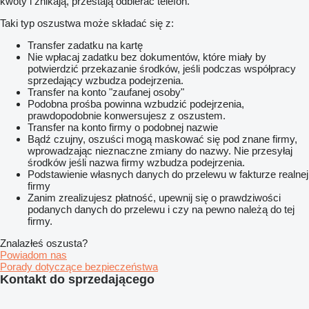
kwoty i znikają, przestają odbierać telefon.
Taki typ oszustwa może składać się z:
Transfer zadatku na kartę
Nie wpłacaj zadatku bez dokumentów, które miały by
potwierdzić przekazanie środków, jeśli podczas współpracy
sprzedający wzbudza podejrzenia.
Transfer na konto "zaufanej osoby"
Podobna prośba powinna wzbudzić podejrzenia,
prawdopodobnie konwersujesz z oszustem.
Transfer na konto firmy o podobnej nazwie
Bądź czujny, oszuści mogą maskować się pod znane firmy,
wprowadzając nieznaczne zmiany do nazwy. Nie przesyłaj
środków jeśli nazwa firmy wzbudza podejrzenia.
Podstawienie własnych danych do przelewu w fakturze realnej
firmy
Zanim zrealizujesz płatność, upewnij się o prawdziwości
podanych danych do przelewu i czy na pewno należą do tej
firmy.
Znalazłeś oszusta?
Powiadom nas
Porady dotyczące bezpieczeństwa
Kontakt do sprzedającego