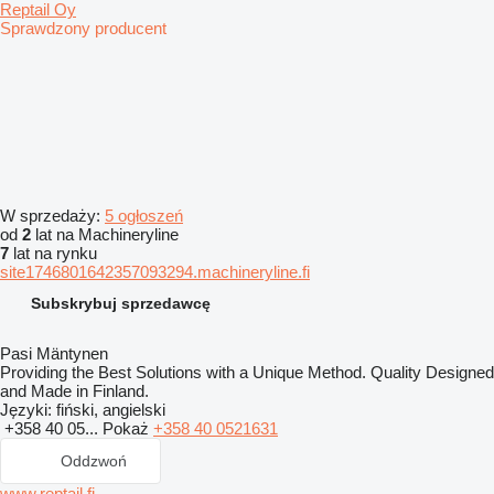
Reptail Oy
Sprawdzony producent
W sprzedaży:
5 ogłoszeń
od
2
lat na Machineryline
7
lat na rynku
site1746801642357093294.machineryline.fi
Subskrybuj sprzedawcę
Pasi Mäntynen
Providing the Best Solutions with a Unique Method. Quality Designed
and Made in Finland.
Języki:
fiński, angielski
+358 40 05...
Pokaż
+358 40 0521631
Oddzwoń
www.reptail.fi