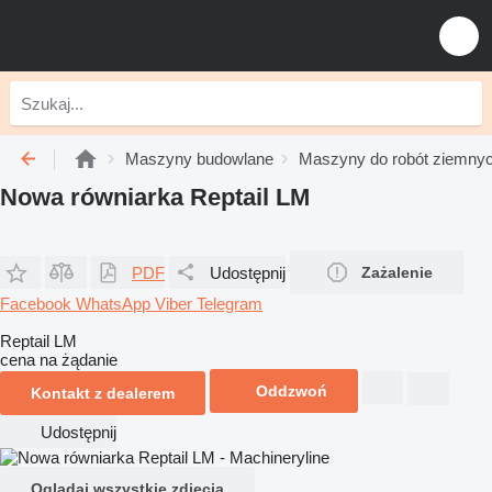
Maszyny budowlane
Maszyny do robót ziemny
Nowa równiarka Reptail LM
PDF
Udostępnij
Zażalenie
Facebook
WhatsApp
Viber
Telegram
Reptail LM
cena na żądanie
Oddzwoń
Kontakt z dealerem
Udostępnij
Oglądaj wszystkie zdjęcia