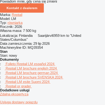
Powiadom mnie, gdy cena się zmieni
Kontakt z dealerem
Marka:
Reptail
Model:
LM
Typ:
równiarka
Rocznik:
2026
Własna masa:
7 500 kg
Lokalizacja:
Finlandia
Saarijärvi
6959 km to "United
States/Columbus"
Data zamieszczenia:
29 lip 2026
Machineryline ID:
MQ39354
Stan
Stan:
nowy
Dokumenty
:
Folleto Reptail LM español 2024
:
Reptail LM brochure english 2024
:
Reptail LM brochure german 2024
:
Reptail LM brochure SVENSKA 2024
:
Reptail LM esite Suomi 2024
:
Reptail or grader
Dodatkowe usługi
Zdalna ekspertyza
Usługa dostawy pojazdu