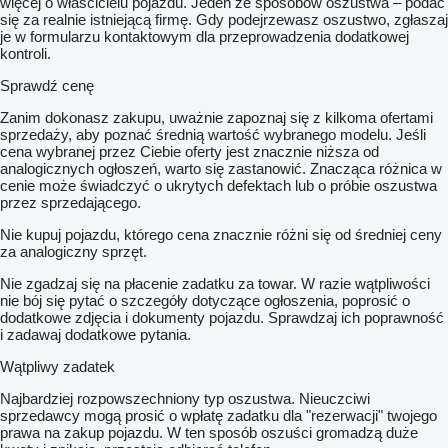
więcej o właścicielu pojazdu. Jeden ze sposobów oszustwa – podać
się za realnie istniejącą firmę. Gdy podejrzewasz oszustwo, zgłaszaj
je w formularzu kontaktowym dla przeprowadzenia dodatkowej
kontroli.
Sprawdź cenę
Zanim dokonasz zakupu, uważnie zapoznaj się z kilkoma ofertami
sprzedaży, aby poznać średnią wartość wybranego modelu. Jeśli
cena wybranej przez Ciebie oferty jest znacznie niższa od
analogicznych ogłoszeń, warto się zastanowić. Znacząca różnica w
cenie może świadczyć o ukrytych defektach lub o próbie oszustwa
przez sprzedającego.
Nie kupuj pojazdu, którego cena znacznie różni się od średniej ceny
za analogiczny sprzęt.
Nie zgadzaj się na płacenie zadatku za towar. W razie wątpliwości
nie bój się pytać o szczegóły dotyczące ogłoszenia, poprosić o
dodatkowe zdjęcia i dokumenty pojazdu. Sprawdzaj ich poprawność
i zadawaj dodatkowe pytania.
Wątpliwy zadatek
Najbardziej rozpowszechniony typ oszustwa. Nieuczciwi
sprzedawcy mogą prosić o wpłatę zadatku dla "rezerwacji" twojego
prawa na zakup pojazdu. W ten sposób oszuści gromadzą duże