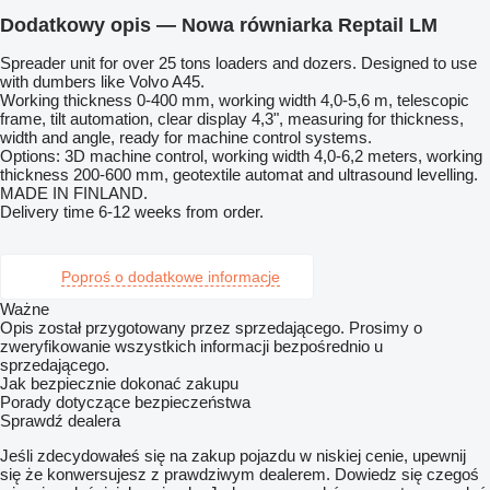
Dodatkowy opis — Nowa równiarka Reptail LM
Spreader unit for over 25 tons loaders and dozers. Designed to use
with dumbers like Volvo A45.
Working thickness 0-400 mm, working width 4,0-5,6 m, telescopic
frame, tilt automation, clear display 4,3", measuring for thickness,
width and angle, ready for machine control systems.
Options: 3D machine control, working width 4,0-6,2 meters, working
thickness 200-600 mm, geotextile automat and ultrasound levelling.
MADE IN FINLAND.
Delivery time 6-12 weeks from order.
Poproś o dodatkowe informacje
Ważne
Opis został przygotowany przez sprzedającego. Prosimy o
zweryfikowanie wszystkich informacji bezpośrednio u
sprzedającego.
Jak bezpiecznie dokonać zakupu
Porady dotyczące bezpieczeństwa
Sprawdź dealera
Jeśli zdecydowałeś się na zakup pojazdu w niskiej cenie, upewnij
się że konwersujesz z prawdziwym dealerem. Dowiedz się czegoś