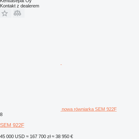
Kenttäsepät Oy
Kontakt z dealerem
nowa równiarka SEM 922F
8
SEM 922F
45 000 USD
≈ 167 700 zł
≈ 38 950 €