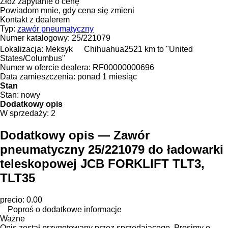
Złóż zapytanie o cenę
Powiadom mnie, gdy cena się zmieni
Kontakt z dealerem
Typ:
zawór pneumatyczny
Numer katalogowy:
25/221079
Lokalizacja:
Meksyk
Chihuahua
2521 km to "United
States/Columbus"
Numer w ofercie dealera:
RF00000000696
Data zamieszczenia:
ponad 1 miesiąc
Stan
Stan:
nowy
Dodatkowy opis
W sprzedaży:
2
Dodatkowy opis — Zawór
pneumatyczny 25/221079 do ładowarki
teleskopowej JCB FORKLIFT TLT3,
TLT35
precio: 0.00
Poproś o dodatkowe informacje
Ważne
Opis został przygotowany przez sprzedającego. Prosimy o