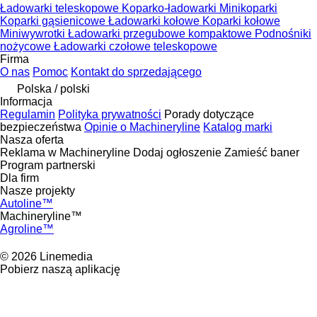
Ładowarki teleskopowe
Koparko-ładowarki
Minikoparki
Koparki gąsienicowe
Ładowarki kołowe
Koparki kołowe
Miniwywrotki
Ładowarki przegubowe kompaktowe
Podnośniki
nożycowe
Ładowarki czołowe teleskopowe
Firma
O nas
Pomoc
Kontakt do sprzedającego
Polska / polski
Informacja
Regulamin
Polityka prywatności
Porady dotyczące
bezpieczeństwa
Opinie o Machineryline
Katalog marki
Nasza oferta
Reklama w Machineryline
Dodaj ogłoszenie
Zamieść baner
Program partnerski
Dla firm
Nasze projekty
Autoline™
Machineryline™
Agroline™
© 2026 Linemedia
Pobierz naszą aplikację