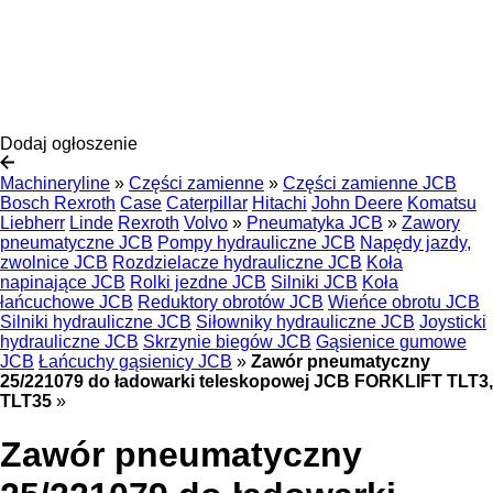
Dodaj ogłoszenie
Machineryline
»
Części zamienne
»
Części zamienne JCB
Bosch Rexroth
Case
Caterpillar
Hitachi
John Deere
Komatsu
Liebherr
Linde
Rexroth
Volvo
»
Pneumatyka JCB
»
Zawory
pneumatyczne JCB
Pompy hydrauliczne JCB
Napędy jazdy,
zwolnice JCB
Rozdzielacze hydrauliczne JCB
Koła
napinające JCB
Rolki jezdne JCB
Silniki JCB
Koła
łańcuchowe JCB
Reduktory obrotów JCB
Wieńce obrotu JCB
Silniki hydrauliczne JCB
Siłowniky hydrauliczne JCB
Joysticki
hydrauliczne JCB
Skrzynie biegów JCB
Gąsienice gumowe
JCB
Łańcuchy gąsienicy JCB
»
Zawór pneumatyczny
25/221079 do ładowarki teleskopowej JCB FORKLIFT TLT3,
TLT35
»
Zawór pneumatyczny