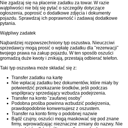
Nie zgadzaj się na płacenie zadatku za towar. W razie
wątpliwości nie bój się pytać o szczegóły dotyczące
ogłoszenia, poprosić o dodatkowe zdjęcia i dokumenty
pojazdu. Sprawdzaj ich poprawność i zadawaj dodatkowe
pytania.
Wątpliwy zadatek
Najbardziej rozpowszechniony typ oszustwa. Nieuczciwi
sprzedawcy mogą prosić o wpłatę zadatku dla "rezerwacji"
twojego prawa na zakup pojazdu. W ten sposób oszuści
gromadzą duże kwoty i znikają, przestają odbierać telefon.
Taki typ oszustwa może składać się z:
Transfer zadatku na kartę
Nie wpłacaj zadatku bez dokumentów, które miały by
potwierdzić przekazanie środków, jeśli podczas
współpracy sprzedający wzbudza podejrzenia.
Transfer na konto "zaufanej osoby"
Podobna prośba powinna wzbudzić podejrzenia,
prawdopodobnie konwersujesz z oszustem.
Transfer na konto firmy o podobnej nazwie
Bądź czujny, oszuści mogą maskować się pod znane
firmy, wprowadzając nieznaczne zmiany do nazwy. Nie