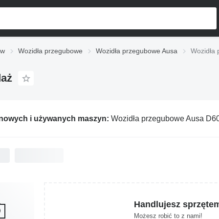
ów
Wozidła przegubowe
Wozidła przegubowe Ausa
Wozidła 
daż
 nowych i używanych maszyn:
Wozidła przegubowe Ausa D6
Handlujesz sprzęte
Możesz robić to z nami!