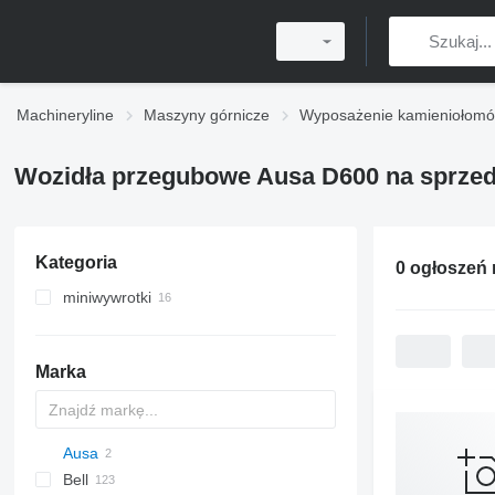
Machineryline
Maszyny górnicze
Wyposażenie kamieniołom
Wozidła przegubowe Ausa D600 na sprze
Kategoria
0 ogłoszeń
miniwywrotki
Marka
Ausa
Bell
D-series