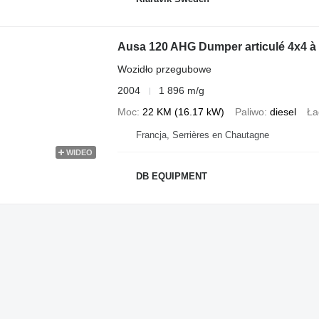
Ausa 120 AHG Dumper articulé 4x4 à
Wozidło przegubowe
2004
1 896 m/g
Moc
22 KM (16.17 kW)
Paliwo
diesel
Ła
Francja, Serrières en Chautagne
WIDEO
DB EQUIPMENT