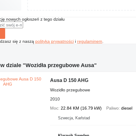
ę nowych ogłoszeń z tego działu
gadzasz się z naszą
polityką prywatności
i
regulaminem
.
 w dziale "Wozidła przegubowe Ausa"
Ausa D 150 AHG
Wozidło przegubowe
2010
Moc
22.84 KM (16.79 kW)
Paliwo
diesel
Szwecja, Karlstad
Klaravik Sweden