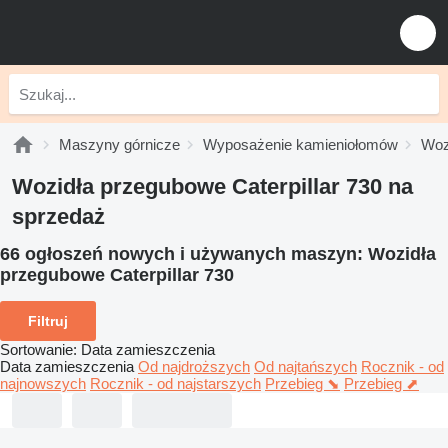
Maszyny górnicze
Wyposażenie kamieniołomów
Woz
Wozidła przegubowe Caterpillar 730 na
sprzedaż
66 ogłoszeń nowych i używanych maszyn:
Wozidła
przegubowe Caterpillar 730
Filtruj
Sortowanie
:
Data zamieszczenia
Data zamieszczenia
Od najdroższych
Od najtańszych
Rocznik - od
najnowszych
Rocznik - od najstarszych
Przebieg ⬊
Przebieg ⬈