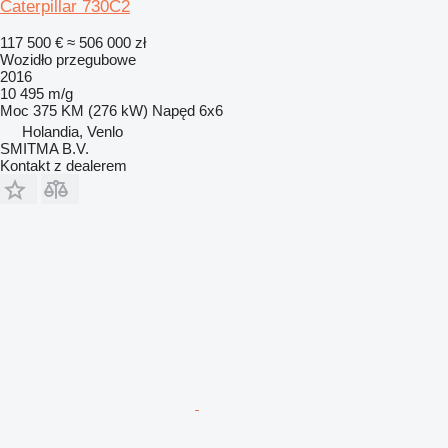
Caterpillar 730C2
117 500 €
≈ 506 000 zł
Wozidło przegubowe
2016
10 495 m/g
Moc
375 KM (276 kW)
Napęd
6x6
Holandia, Venlo
SMITMA B.V.
Kontakt z dealerem