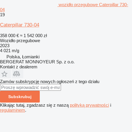
wozidło przegubowe Caterpillar 730-
04
19
Caterpillar 730-04
358 000 €
≈ 1 542 000 zł
Wozidło przegubowe
2023
4 021 m/g
Polska, Łomianki
BERGERAT MONNOYEUR Sp. z o.o.
Kontakt z dealerem
Zamów subskrypcję nowych ogłoszeń z tego działu
Subskrubuj
Klikając tutaj, zgadzasz się z naszą
polityką prywatności
i
regulaminem
.