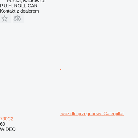
Polska, Baćkowice
P.U.H. ROLL-CAR
Kontakt z dealerem
wozidło przegubowe Caterpillar
730C2
60
WIDEO