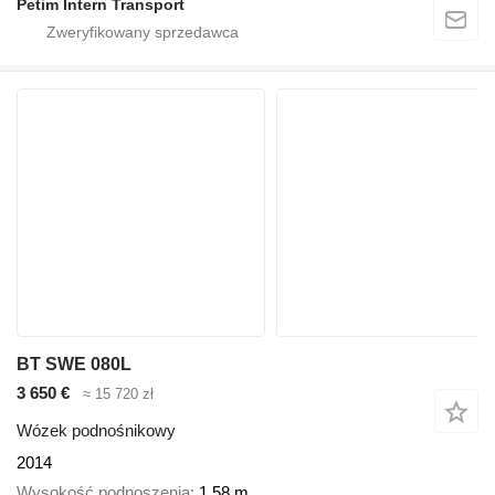
Petim Intern Transport
BT SWE 080L
3 650 €
≈ 15 720 zł
Wózek podnośnikowy
2014
Wysokość podnoszenia
1,58 m