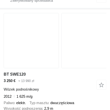
BT SWE120
3 250 €
≈ 13 990 zł
Wózek podnośnikowy
2012
1 625 m/g
Paliwo
elektr.
Typ masztu
dwuczęściowa
Wysokość podnoszenia
2,9 m