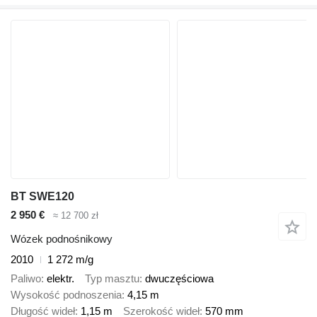
BT SWE120
2 950 €
≈ 12 700 zł
Wózek podnośnikowy
2010
1 272 m/g
Paliwo
elektr.
Typ masztu
dwuczęściowa
Wysokość podnoszenia
4,15 m
Długość wideł
1,15 m
Szerokość wideł
570 mm