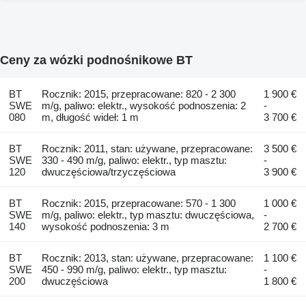
Ceny za wózki podnośnikowe BT
BT
Rocznik: 2015, przepracowane: 820 - 2 300
1 900 €
SWE
m/g, paliwo: elektr., wysokość podnoszenia: 2
-
080
m, długość wideł: 1 m
3 700 €
BT
Rocznik: 2011, stan: używane, przepracowane:
3 500 €
SWE
330 - 490 m/g, paliwo: elektr., typ masztu:
-
120
dwuczęściowa/trzyczęściowa
3 900 €
BT
Rocznik: 2015, przepracowane: 570 - 1 300
1 000 €
SWE
m/g, paliwo: elektr., typ masztu: dwuczęściowa,
-
140
wysokość podnoszenia: 3 m
2 700 €
BT
Rocznik: 2013, stan: używane, przepracowane:
1 100 €
SWE
450 - 990 m/g, paliwo: elektr., typ masztu:
-
200
dwuczęściowa
1 800 €