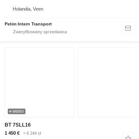
Holandia, Veen
Petim Intern Transport
WIDEO
BT 7SLL16
1 450 €
≈ 6 244 zł