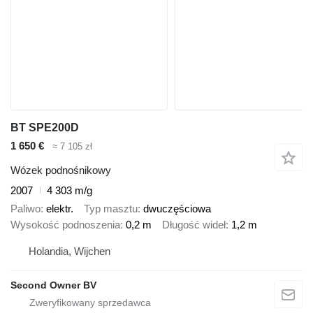
BT SPE200D
1 650 €
≈ 7 105 zł
Wózek podnośnikowy
2007
4 303 m/g
Paliwo
elektr.
Typ masztu
dwuczęściowa
Wysokość podnoszenia
0,2 m
Długość wideł
1,2 m
Holandia, Wijchen
Second Owner BV