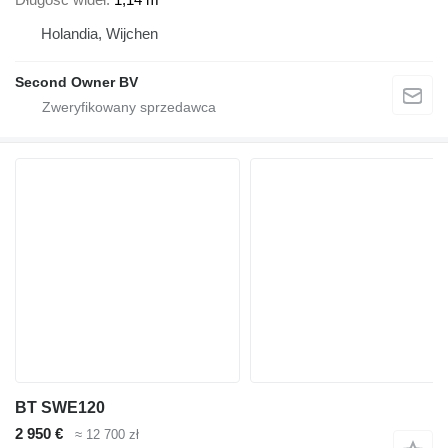
Holandia, Wijchen
Second Owner BV
BT SWE120
2 950 €
≈ 12 700 zł