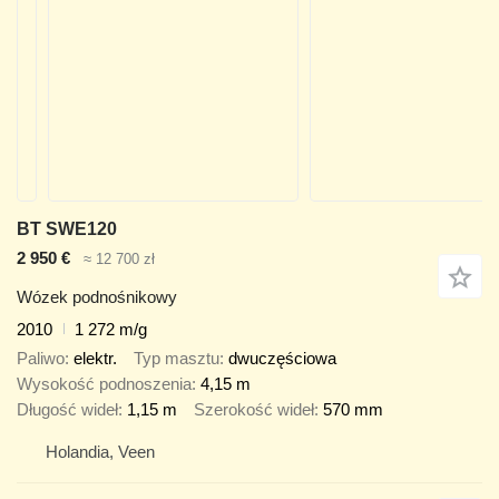
BT SWE120
2 950 €
≈ 12 700 zł
Wózek podnośnikowy
2010
1 272 m/g
Paliwo
elektr.
Typ masztu
dwuczęściowa
Wysokość podnoszenia
4,15 m
Długość wideł
1,15 m
Szerokość wideł
570 mm
Holandia, Veen