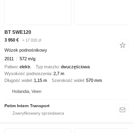
BT SWE120
3 950 €
≈ 17 010 zł
Wózek podnośnikowy
2011
572 m/g
Paliwo
elektr.
Typ masztu
dwuczęściowa
Wysokość podnoszenia
2,7 m
Długość wideł
1,15 m
Szerokość wideł
570 mm
Holandia, Veen
Petim Intern Transport