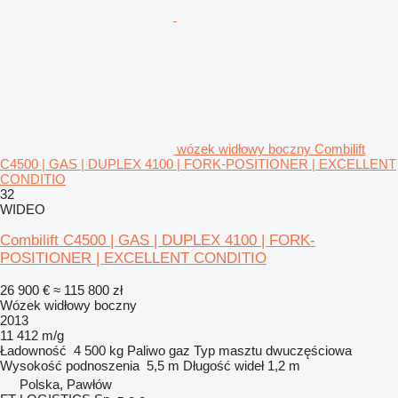
wózek widłowy boczny Combilift
C4500 | GAS | DUPLEX 4100 | FORK-POSITIONER | EXCELLENT
CONDITIO
32
WIDEO
Combilift C4500 | GAS | DUPLEX 4100 | FORK-
POSITIONER | EXCELLENT CONDITIO
26 900 €
≈ 115 800 zł
Wózek widłowy boczny
2013
11 412 m/g
Ładowność
4 500 kg
Paliwo
gaz
Typ masztu
dwuczęściowa
Wysokość podnoszenia
5,5 m
Długość wideł
1,2 m
Polska, Pawłów