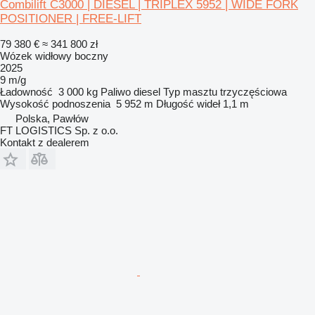
Combilift C3000 | DIESEL | TRIPLEX 5952 | WIDE FORK
POSITIONER | FREE-LIFT
79 380 €
≈ 341 800 zł
Wózek widłowy boczny
2025
9 m/g
Ładowność
3 000 kg
Paliwo
diesel
Typ masztu
trzyczęściowa
Wysokość podnoszenia
5 952 m
Długość wideł
1,1 m
Polska, Pawłów
FT LOGISTICS Sp. z o.o.
Kontakt z dealerem