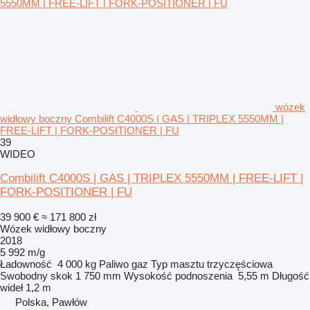
wózek
widłowy boczny Combilift C4000S | GAS | TRIPLEX 5550MM |
FREE-LIFT | FORK-POSITIONER | FU
39
WIDEO
Combilift C4000S | GAS | TRIPLEX 5550MM | FREE-LIFT |
FORK-POSITIONER | FU
39 900 €
≈ 171 800 zł
Wózek widłowy boczny
2018
5 992 m/g
Ładowność
4 000 kg
Paliwo
gaz
Typ masztu
trzyczęściowa
Swobodny skok
1 750 mm
Wysokość podnoszenia
5,55 m
Długość
wideł
1,2 m
Polska, Pawłów