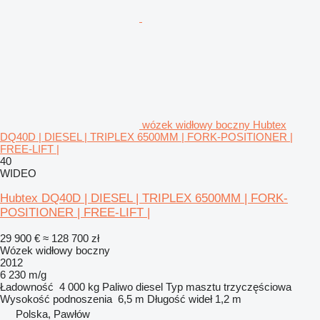
wózek widłowy boczny Hubtex
DQ40D | DIESEL | TRIPLEX 6500MM | FORK-POSITIONER |
FREE-LIFT |
40
WIDEO
Hubtex DQ40D | DIESEL | TRIPLEX 6500MM | FORK-
POSITIONER | FREE-LIFT |
29 900 €
≈ 128 700 zł
Wózek widłowy boczny
2012
6 230 m/g
Ładowność
4 000 kg
Paliwo
diesel
Typ masztu
trzyczęściowa
Wysokość podnoszenia
6,5 m
Długość wideł
1,2 m
Polska, Pawłów