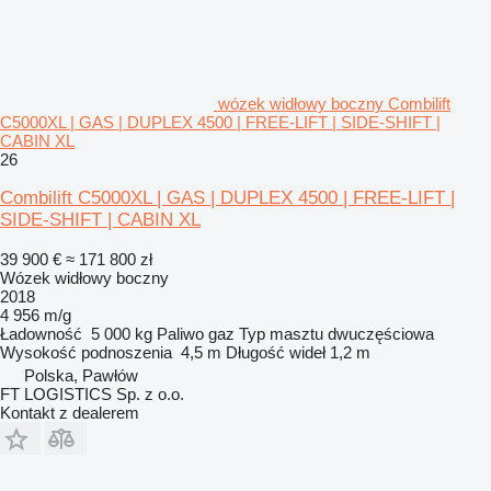
wózek widłowy boczny Combilift
C5000XL | GAS | DUPLEX 4500 | FREE-LIFT | SIDE-SHIFT |
CABIN XL
26
Combilift C5000XL | GAS | DUPLEX 4500 | FREE-LIFT |
SIDE-SHIFT | CABIN XL
39 900 €
≈ 171 800 zł
Wózek widłowy boczny
2018
4 956 m/g
Ładowność
5 000 kg
Paliwo
gaz
Typ masztu
dwuczęściowa
Wysokość podnoszenia
4,5 m
Długość wideł
1,2 m
Polska, Pawłów
FT LOGISTICS Sp. z o.o.
Kontakt z dealerem