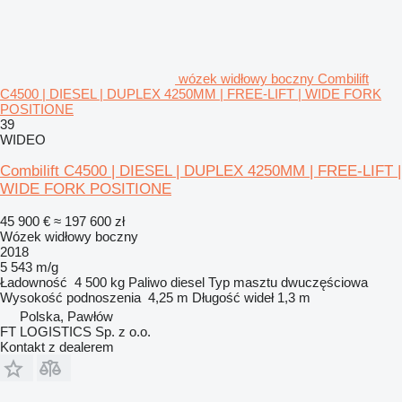
wózek widłowy boczny Combilift
C4500 | DIESEL | DUPLEX 4250MM | FREE-LIFT | WIDE FORK
POSITIONE
39
WIDEO
Combilift C4500 | DIESEL | DUPLEX 4250MM | FREE-LIFT |
WIDE FORK POSITIONE
45 900 €
≈ 197 600 zł
Wózek widłowy boczny
2018
5 543 m/g
Ładowność
4 500 kg
Paliwo
diesel
Typ masztu
dwuczęściowa
Wysokość podnoszenia
4,25 m
Długość wideł
1,3 m
Polska, Pawłów
FT LOGISTICS Sp. z o.o.
Kontakt z dealerem