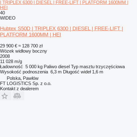
| TRIPLEX 6300 | DIESEL | FREE-LIFT | PLATFORM 1600MM |
HEI
40
WIDEO
Hubtex S50D | TRIPLEX 6300 | DIESEL | FREE-LIFT |
PLATFORM 1600MM | HEI
29 900 €
≈ 128 700 zł
Wózek widłowy boczny
2008
11 028 m/g
Ładowność
5 000 kg
Paliwo
diesel
Typ masztu
trzyczęściowa
Wysokość podnoszenia
6,3 m
Długość wideł
1,6 m
Polska, Pawłów
FT LOGISTICS Sp. z o.o.
Kontakt z dealerem