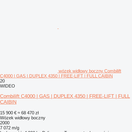
wózek widłowy boczny Combilift
C4000 | GAS | DUPLEX 4350 | FREE-LIFT | FULL CAIBIN
20
WIDEO
Combilift C4000 | GAS | DUPLEX 4350 | FREE-LIFT | FULL
CAIBIN
15 900 €
≈ 68 470 zł
Wózek widłowy boczny
2000
7 072 m/g