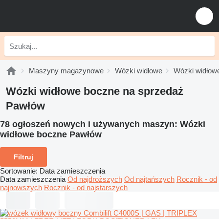
Maszyny magazynowe
Wózki widłowe
Wózki widłow
Wózki widłowe boczne na sprzedaż
Pawłów
78 ogłoszeń nowych i używanych maszyn:
Wózki
widłowe boczne Pawłów
Filtruj
Sortowanie
:
Data zamieszczenia
Data zamieszczenia
Od najdroższych
Od najtańszych
Rocznik - od
najnowszych
Rocznik - od najstarszych