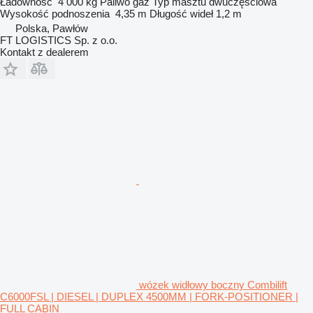
Ładowność
4 000 kg
Paliwo
gaz
Typ masztu
dwuczęściowa
Wysokość podnoszenia
4,35 m
Długość wideł
1,2 m
Polska, Pawłów
FT LOGISTICS Sp. z o.o.
Kontakt z dealerem
wózek widłowy boczny Combilift
C6000FSL | DIESEL | DUPLEX 4500MM | FORK-POSITIONER |
FULL CABIN