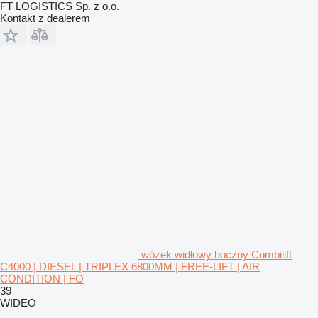
FT LOGISTICS Sp. z o.o.
Kontakt z dealerem
wózek widłowy boczny Combilift
C4000 | DIESEL | TRIPLEX 6800MM | FREE-LIFT | AIR
CONDITION | FO
39
WIDEO