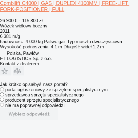
Combilift C4000 | GAS | DUPLEX 4100MM | FREE-LIFT |
FORK-POSITIONER | FULL
26 900 €
≈ 115 800 zł
Wózek widłowy boczny
2011
6 381 m/g
Ładowność
4 000 kg
Paliwo
gaz
Typ masztu
dwuczęściowa
Wysokość podnoszenia
4,1 m
Długość wideł
1,2 m
Polska, Pawłów
FT LOGISTICS Sp. z o.o.
Kontakt z dealerem
Jak krótko opisałbyś nasz portal?
portal ogłoszeniowy ze sprzętem specjalistycznym
sprzedawca sprzętu specjalistycznego
producent sprzętu specjalistycznego
nie ma poprawnej odpowiedzi
Wybierz odpowiedź