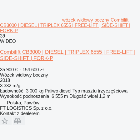
wózek widłowy boczny Combilift
CB3000 | DIESEL | TRIPLEX 6555 | FREE-LIFT | SIDE-SHIFT |
FORK-P
39
WIDEO
Combilift CB3000 | DIESEL | TRIPLEX 6555 | FREE-LIFT |
SIDE-SHIFT | FORK-P
35 900 €
≈ 154 600 zł
Wózek widłowy boczny
2018
3 332 m/g
Ładowność
3 000 kg
Paliwo
diesel
Typ masztu
trzyczęściowa
Wysokość podnoszenia
6 555 m
Długość wideł
1,2 m
Polska, Pawłów
FT LOGISTICS Sp. z o.o.
Kontakt z dealerem