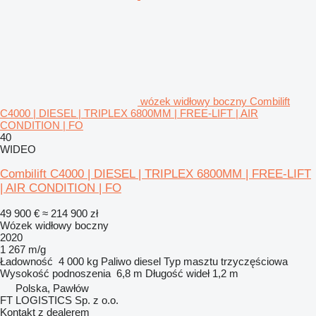
wózek widłowy boczny Combilift
C4000 | DIESEL | TRIPLEX 6800MM | FREE-LIFT | AIR
CONDITION | FO
40
WIDEO
Combilift C4000 | DIESEL | TRIPLEX 6800MM | FREE-LIFT
| AIR CONDITION | FO
49 900 €
≈ 214 900 zł
Wózek widłowy boczny
2020
1 267 m/g
Ładowność
4 000 kg
Paliwo
diesel
Typ masztu
trzyczęściowa
Wysokość podnoszenia
6,8 m
Długość wideł
1,2 m
Polska, Pawłów
FT LOGISTICS Sp. z o.o.
Kontakt z dealerem