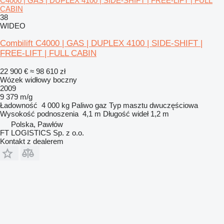
C4000 | GAS | DUPLEX 4100 | SIDE-SHIFT | FREE-LIFT | FULL
CABIN
38
WIDEO
Combilift C4000 | GAS | DUPLEX 4100 | SIDE-SHIFT |
FREE-LIFT | FULL CABIN
22 900 €
≈ 98 610 zł
Wózek widłowy boczny
2009
9 379 m/g
Ładowność
4 000 kg
Paliwo
gaz
Typ masztu
dwuczęściowa
Wysokość podnoszenia
4,1 m
Długość wideł
1,2 m
Polska, Pawłów
FT LOGISTICS Sp. z o.o.
Kontakt z dealerem