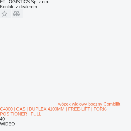
FT LOGISTICS Sp. z o.o.
Kontakt z dealerem
wózek widłowy boczny Combilift
C4000 | GAS | DUPLEX 4100MM | FREE-LIFT | FORK-
POSITIONER | FULL
40
WIDEO