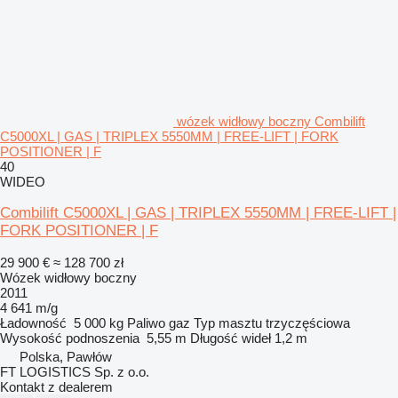
wózek widłowy boczny Combilift
C5000XL | GAS | TRIPLEX 5550MM | FREE-LIFT | FORK
POSITIONER | F
40
WIDEO
Combilift C5000XL | GAS | TRIPLEX 5550MM | FREE-LIFT |
FORK POSITIONER | F
29 900 €
≈ 128 700 zł
Wózek widłowy boczny
2011
4 641 m/g
Ładowność
5 000 kg
Paliwo
gaz
Typ masztu
trzyczęściowa
Wysokość podnoszenia
5,55 m
Długość wideł
1,2 m
Polska, Pawłów
FT LOGISTICS Sp. z o.o.
Kontakt z dealerem