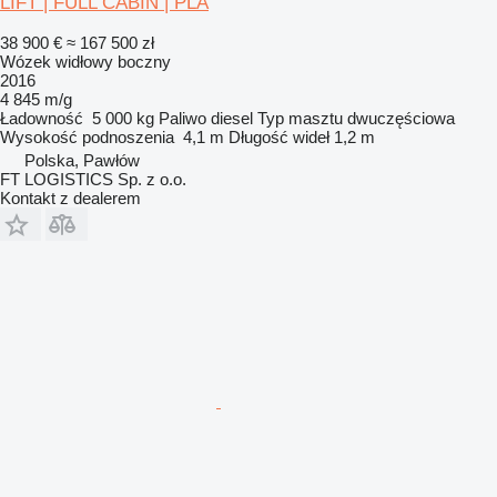
LIFT | FULL CABIN | PLA
38 900 €
≈ 167 500 zł
Wózek widłowy boczny
2016
4 845 m/g
Ładowność
5 000 kg
Paliwo
diesel
Typ masztu
dwuczęściowa
Wysokość podnoszenia
4,1 m
Długość wideł
1,2 m
Polska, Pawłów
FT LOGISTICS Sp. z o.o.
Kontakt z dealerem