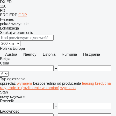
DX
FD
120
FD
ERC
ERP
GDP
F-series
pokaż wszystkie
Lokalizacja
Szukaj w promieniu
Polska
Europa
Austria
Niemcy
Estonia
Rumunia
Hiszpania
Belgia
Cena
–
Typ ogłoszenia
sprzedaż
wynajem
bezpośrednio od producenta
leasing
kredyt
na
raty
trade-in (rozliczenie w zamian)
wymiana
Stan
nowy
używane
Rocznik
–
Ładowność