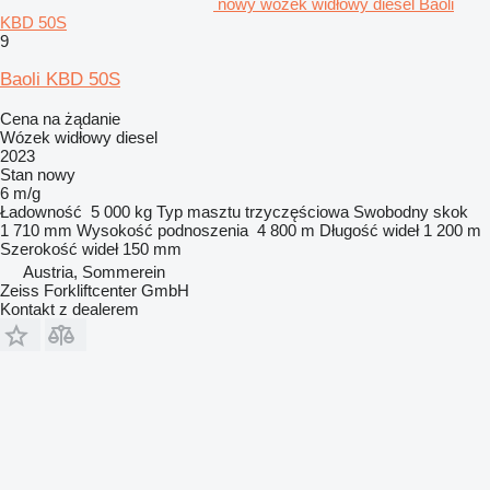
nowy wózek widłowy diesel Baoli
KBD 50S
9
Baoli KBD 50S
Cena na żądanie
Wózek widłowy diesel
2023
Stan
nowy
6 m/g
Ładowność
5 000 kg
Typ masztu
trzyczęściowa
Swobodny skok
1 710 mm
Wysokość podnoszenia
4 800 m
Długość wideł
1 200 m
Szerokość wideł
150 mm
Austria, Sommerein
Zeiss Forkliftcenter GmbH
Kontakt z dealerem