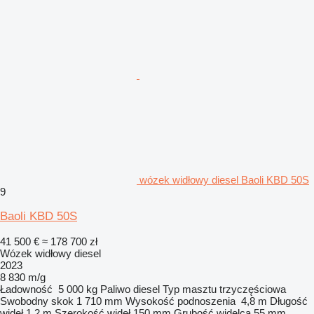
wózek widłowy diesel Baoli KBD 50S
9
Baoli KBD 50S
41 500 €
≈ 178 700 zł
Wózek widłowy diesel
2023
8 830 m/g
Ładowność
5 000 kg
Paliwo
diesel
Typ masztu
trzyczęściowa
Swobodny skok
1 710 mm
Wysokość podnoszenia
4,8 m
Długość
wideł
1,2 m
Szerokość wideł
150 mm
Grubość widelca
55 mm