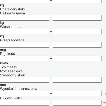
–
kg
Charakterystyki
Całkowita masa
–
kg
Własna masa
–
kg
Przepracowane
–
m/g
Prędkość
–
km/h
Typ masztu
trzyczęściowa
Swobodny skok
–
mm
Wysokość podnoszenia
–
m
Długość wideł
–
m