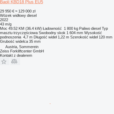
Baoli KBD18 Plus EU5
29 950 €
≈ 129 000 zł
Wózek widłowy diesel
2022
43 m/g
Moc
49.52 KM (36.4 kW)
Ładowność
1 800 kg
Paliwo
diesel
Typ
masztu
trzyczęściowa
Swobodny skok
1 604 mm
Wysokość
podnoszenia
4,7 m
Długość wideł
1,22 m
Szerokość wideł
120 mm
Grubość widelca
35 mm
Austria, Sommerein
Zeiss Forkliftcenter GmbH
Kontakt z dealerem