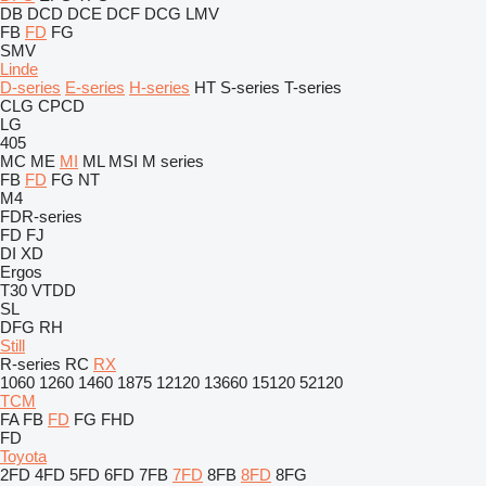
DB
DCD
DCE
DCF
DCG
LMV
FB
FD
FG
SMV
Linde
D-series
E-series
H-series
HT
S-series
T-series
CLG
CPCD
LG
405
MC
ME
MI
ML
MSI
M series
FB
FD
FG
NT
M4
FDR-series
FD
FJ
DI
XD
Ergos
T30
VTDD
SL
DFG
RH
Still
R-series
RC
RX
1060
1260
1460
1875
12120
13660
15120
52120
TCM
FA
FB
FD
FG
FHD
FD
Toyota
2FD
4FD
5FD
6FD
7FB
7FD
8FB
8FD
8FG