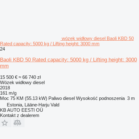
wózek widłowy diesel Baoli KBD 50
Rated capacity: 5000 kg / Lifting height: 3000 mm
24
Baoli KBD 50 Rated capacity: 5000 kg / Lifting height: 3000
mm
15 500 €
≈ 66 740 zł
Wózek widłowy diesel
2018
161 m/g
Moc
75 KM (55.13 kW)
Paliwo
diesel
Wysokość podnoszenia
3 m
Estonia, Lääne-Harju Vald
KB AUTO EESTI OÜ
Kontakt z dealerem