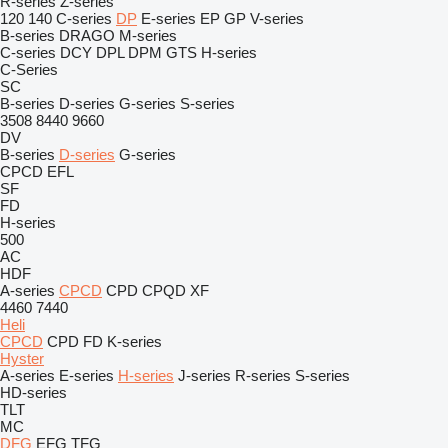
R-series
Z-series
120
140
C-series
DP
E-series
EP
GP
V-series
B-series
DRAGO
M-series
C-series
DCY
DPL
DPM
GTS
H-series
C-Series
SC
B-series
D-series
G-series
S-series
3508
8440
9660
DV
B-series
D-series
G-series
CPCD
EFL
SF
FD
H-series
500
AC
HDF
A-series
CPCD
CPD
CPQD
XF
4460
7440
Heli
CPCD
CPD
FD
K-series
Hyster
A-series
E-series
H-series
J-series
R-series
S-series
HD-series
TLT
MC
DFG
EFG
TFG