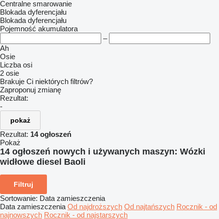
Centralne smarowanie
Blokada dyferencjału
Blokada dyferencjału
Pojemność akumulatora
–
Ah
Osie
Liczba osi
2 osie
Brakuje Ci niektórych filtrów?
Zaproponuj zmianę
Rezultat:
-
pokaż
Rezultat:
14 ogłoszeń
Pokaż
14 ogłoszeń nowych i używanych maszyn:
Wózki
widłowe diesel Baoli
Filtruj
Sortowanie
:
Data zamieszczenia
Data zamieszczenia
Od najdroższych
Od najtańszych
Rocznik - od
najnowszych
Rocznik - od najstarszych