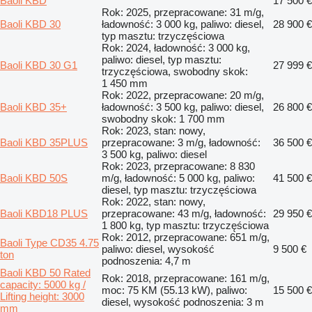
Baoli KBD
17 500 €
Rok: 2025, przepracowane: 31 m/g,
Baoli KBD 30
ładowność: 3 000 kg, paliwo: diesel,
28 900 €
typ masztu: trzyczęściowa
Rok: 2024, ładowność: 3 000 kg,
paliwo: diesel, typ masztu:
Baoli KBD 30 G1
27 999 €
trzyczęściowa, swobodny skok:
1 450 mm
Rok: 2022, przepracowane: 20 m/g,
Baoli KBD 35+
ładowność: 3 500 kg, paliwo: diesel,
26 800 €
swobodny skok: 1 700 mm
Rok: 2023, stan: nowy,
Baoli KBD 35PLUS
przepracowane: 3 m/g, ładowność:
36 500 €
3 500 kg, paliwo: diesel
Rok: 2023, przepracowane: 8 830
Baoli KBD 50S
m/g, ładowność: 5 000 kg, paliwo:
41 500 €
diesel, typ masztu: trzyczęściowa
Rok: 2022, stan: nowy,
Baoli KBD18 PLUS
przepracowane: 43 m/g, ładowność:
29 950 €
1 800 kg, typ masztu: trzyczęściowa
Rok: 2012, przepracowane: 651 m/g,
Baoli Type CD35 4.75
paliwo: diesel, wysokość
9 500 €
ton
podnoszenia: 4,7 m
Baoli KBD 50 Rated
Rok: 2018, przepracowane: 161 m/g,
capacity: 5000 kg /
moc: 75 KM (55.13 kW), paliwo:
15 500 €
Lifting height: 3000
diesel, wysokość podnoszenia: 3 m
mm