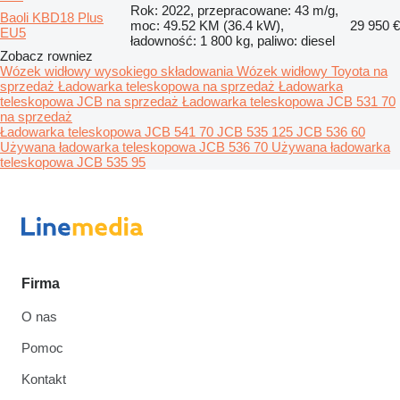
Rok: 2022, przepracowane: 43 m/g,
Baoli KBD18 Plus
moc: 49.52 KM (36.4 kW),
29 950 €
EU5
ładowność: 1 800 kg, paliwo: diesel
Zobacz rowniez
Wózek widłowy wysokiego składowania
Wózek widłowy Toyota na
sprzedaż
Ładowarka teleskopowa na sprzedaż
Ładowarka
teleskopowa JCB na sprzedaż
Ładowarka teleskopowa JCB 531 70
na sprzedaż
Ładowarka teleskopowa JCB 541 70
JCB 535 125
JCB 536 60
Używana ładowarka teleskopowa JCB 536 70
Używana ładowarka
teleskopowa JCB 535 95
Firma
O nas
Pomoc
Kontakt