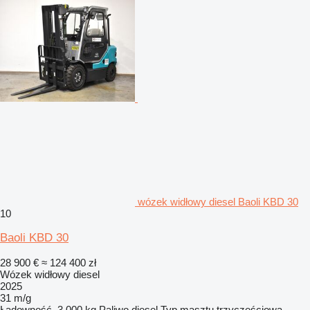
wózek widłowy diesel Baoli KBD 30
10
Baoli KBD 30
28 900 €
≈ 124 400 zł
Wózek widłowy diesel
2025
31 m/g
Ładowność
3 000 kg
Paliwo
diesel
Typ masztu
trzyczęściowa