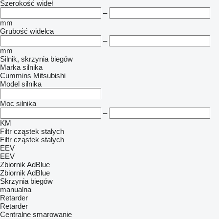
Szerokość wideł
–
mm
Grubość widelca
–
mm
Silnik, skrzynia biegów
Marka silnika
Cummins
Mitsubishi
Model silnika
Moc silnika
–
KM
Filtr cząstek stałych
Filtr cząstek stałych
EEV
EEV
Zbiornik AdBlue
Zbiornik AdBlue
Skrzynia biegów
manualna
Retarder
Retarder
Centralne smarowanie