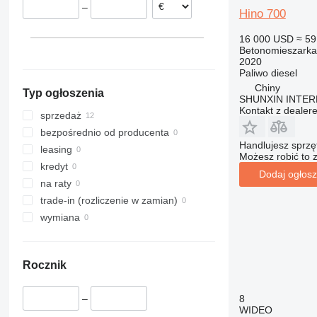
–
Hino 700
16 000 USD
≈ 59
Betonomieszarka
2020
Paliwo
diesel
Chiny
Typ ogłoszenia
SHUNXIN INTER
Kontakt z dealer
sprzedaż
bezpośrednio od producenta
Handlujesz sprz
leasing
Możesz robić to 
kredyt
Dodaj ogłosz
na raty
trade-in (rozliczenie w zamian)
wymiana
Rocznik
8
–
WIDEO