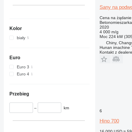
Sany na podwo
Cena na żądanie
Betonomieszarka
2020
Kolor
4 000 m/g
Moc
224 kW (30
biały
Chiny, Chang
Hunan imachine T
Kontakt z dealer
Euro
Euro 3
Euro 4
Przebieg
–
km
6
Hino 700
16 000 USD
≈ 59