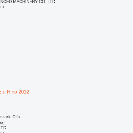
NCED MACHINERY CO.,LTD
em
ziu Hino 2012
szarki
Cifa
hai
LTD
em