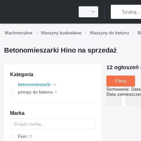
Machineryline
Maszyny budowlane
Maszyny do betonu
B
Betonomieszarki Hino na sprzedaż
12 ogłoszeń
Kategoria
Filtruj
betonomieszarki
Sortowanie
:
Data
pompy do betonu
Data zamieszcze
Marka
Fiori
BM
2.5
CF
F-series