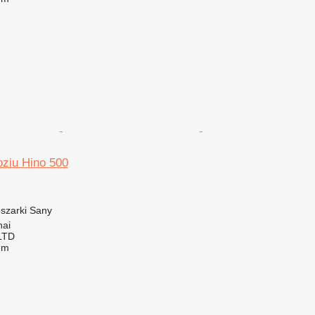
ziu Hino 500
szarki
Sany
hai
LTD
em