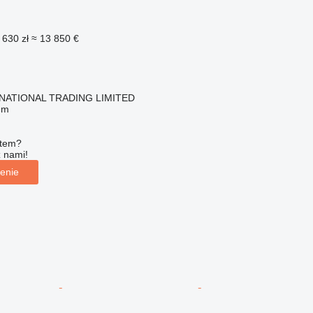
 630 zł
≈ 13 850 €
NATIONAL TRADING LIMITED
em
ętem?
z nami!
enie