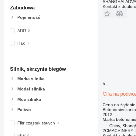
SHANGHAI ADVA
Kontakt z dealer
Zabudowa
Pojemność
ADR
Hak
Silnik, skrzynia biegów
Marka silnika
5
Model silnika
Cifa na podwo
Moc silnika
Cena na żądanie
Betonomieszarka
Paliwo
2012
Marka betonomie
Filtr cząstek stałych
Chiny, Shang
2CMACHINERY 
Kontakt z dealer
EEV