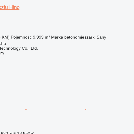
ziu Hino
5 KM)
Pojemność
9,999 m³
Marka betonomieszarki
Sany
sha
echnology Co., Ltd.
em
 630 zł
≈ 13 850 €