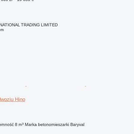
NATIONAL TRADING LIMITED
em
dwoziu Hino
emność
8 m³
Marka betonomieszarki
Baryval