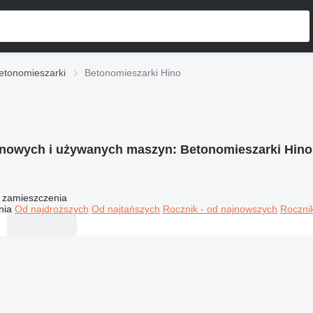
etonomieszarki
Betonomieszarki Hino
 nowych i używanych maszyn:
Betonomieszarki Hino
 zamieszczenia
nia
Od najdroższych
Od najtańszych
Rocznik - od najnowszych
Rocznik