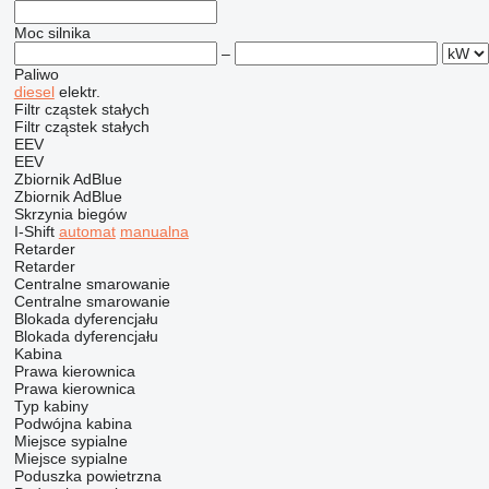
Moc silnika
–
Paliwo
diesel
elektr.
Filtr cząstek stałych
Filtr cząstek stałych
EEV
EEV
Zbiornik AdBlue
Zbiornik AdBlue
Skrzynia biegów
I-Shift
automat
manualna
Retarder
Retarder
Centralne smarowanie
Centralne smarowanie
Blokada dyferencjału
Blokada dyferencjału
Kabina
Prawa kierownica
Prawa kierownica
Typ kabiny
Podwójna kabina
Miejsce sypialne
Miejsce sypialne
Poduszka powietrzna