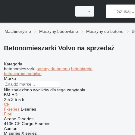
Machineryline
Maszyny budowlane
Maszyny do betonu
B
Betonomieszarki Volvo na sprzedaż
Kategoria
betonomieszarki
pompy do betonu
betoniarnie
betoniarnie mobilne
Marka
Nie znaleziono wyników dla tego zapytania
BM
HD
2.5
3.5
5.5
CF
F-series
L-series
Fiori
Airone
D-series
4136
CF
Cargo
E-series
Auman
M series
X series