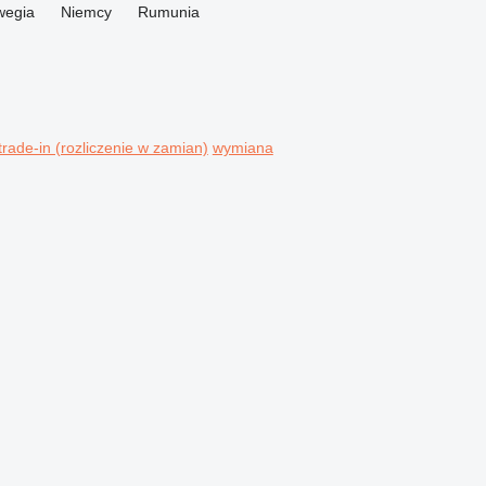
wegia
Niemcy
Rumunia
trade-in (rozliczenie w zamian)
wymiana