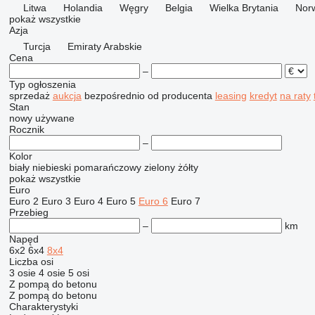
Litwa
Holandia
Węgry
Belgia
Wielka Brytania
Nor
pokaż wszystkie
Azja
Turcja
Emiraty Arabskie
Cena
–
Typ ogłoszenia
sprzedaż
aukcja
bezpośrednio od producenta
leasing
kredyt
na raty
Stan
nowy
używane
Rocznik
–
Kolor
biały
niebieski
pomarańczowy
zielony
żółty
pokaż wszystkie
Euro
Euro 2
Euro 3
Euro 4
Euro 5
Euro 6
Euro 7
Przebieg
–
km
Napęd
6x2
6x4
8x4
Liczba osi
3 osie
4 osie
5 osi
Z pompą do betonu
Z pompą do betonu
Charakterystyki