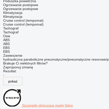
Poduszka powietrzna
Ogrzewanie postojowe
Ogrzewanie postojowe
Klimatyzacja
Klimatyzacja
Cruise control (tempomat)
Cruise control (tempomat)
Tachograf
Tachograf
Osie
ABS
ABS
EBS
EBS
Zawieszenie
hydrauliczna
paraboliczne
pneumatyczne/pneumatyczne
resorowe/
Brakuje Ci niektórych filtrów?
Zaproponuj zmianę
Rezultat:
-
pokaż
Szczegóły dotyczące marki Volvo