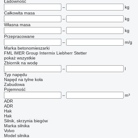
Ładowność
–
kg
Całkowita masa
–
kg
Własna masa
–
kg
Przepracowane
–
m/g
Marka betonomieszarki
FML
IMER Group
Intermix
Liebherr
Stetter
pokaż wszystkie
Zbiornik na wodę
–
l
Typ napędu
Napęd na tylne koła
Zabudowa
Pojemność
–
m³
ADR
ADR
Hak
Hak
Silnik, skrzynia biegów
Marka silnika
Volvo
Model silnika