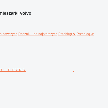
ieszarki Volvo
najnowszych
Rocznik - od najstarszych
Przebieg ⬊
Przebieg ⬈