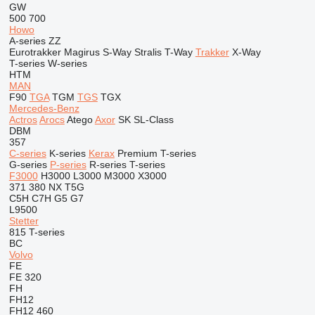
GW
500
700
Howo
A-series
ZZ
Eurotrakker
Magirus
S-Way
Stralis
T-Way
Trakker
X-Way
T-series
W-series
HTM
MAN
F90
TGA
TGM
TGS
TGX
Mercedes-Benz
Actros
Arocs
Atego
Axor
SK
SL-Class
DBM
357
C-series
K-series
Kerax
Premium
T-series
G-series
P-series
R-series
T-series
F3000
H3000
L3000
M3000
X3000
371
380
NX
T5G
C5H
C7H
G5
G7
L9500
Stetter
815
T-series
BC
Volvo
FE
FE 320
FH
FH12
FH12 460