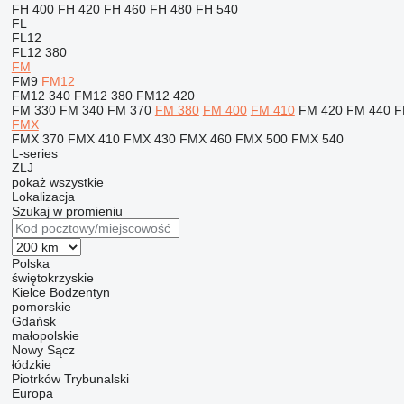
FH 400
FH 420
FH 460
FH 480
FH 540
FL
FL12
FL12 380
FM
FM9
FM12
FM12 340
FM12 380
FM12 420
FM 330
FM 340
FM 370
FM 380
FM 400
FM 410
FM 420
FM 440
F
FMX
FMX 370
FMX 410
FMX 430
FMX 460
FMX 500
FMX 540
L-series
ZLJ
pokaż wszystkie
Lokalizacja
Szukaj w promieniu
Polska
świętokrzyskie
Kielce
Bodzentyn
pomorskie
Gdańsk
małopolskie
Nowy Sącz
łódzkie
Piotrków Trybunalski
Europa