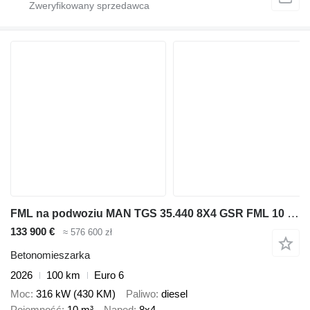
FML na podwoziu MAN TGS 35.440 8X4 GSR FML 10 M3
133 900 €
≈ 576 600 zł
Betonomieszarka
2026
100 km
Euro 6
Moc
316 kW (430 KM)
Paliwo
diesel
Pojemność
10 m³
Napęd
8x4