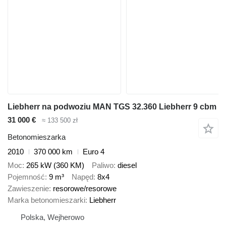
Liebherr na podwoziu MAN TGS 32.360 Liebherr 9 cbm
31 000 €
≈ 133 500 zł
Betonomieszarka
2010
370 000 km
Euro 4
Moc
265 kW (360 KM)
Paliwo
diesel
Pojemność
9 m³
Napęd
8x4
Zawieszenie
resorowe/resorowe
Marka betonomieszarki
Liebherr
Polska, Wejherowo