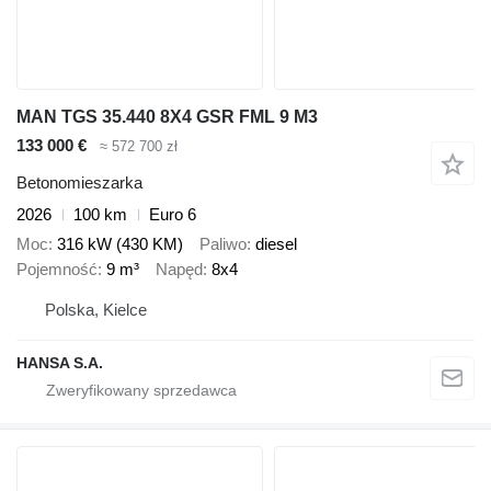
MAN TGS 35.440 8X4 GSR FML 9 M3
133 000 €
≈ 572 700 zł
Betonomieszarka
2026
100 km
Euro 6
Moc
316 kW (430 KM)
Paliwo
diesel
Pojemność
9 m³
Napęd
8x4
Polska, Kielce
HANSA S.A.