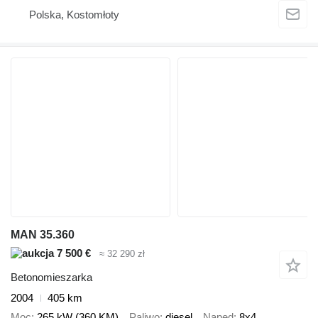
Polska, Kostomłoty
MAN 35.360
7 500 €
≈ 32 290 zł
Betonomieszarka
2004
405 km
Moc
265 kW (360 KM)
Paliwo
diesel
Napęd
8x4