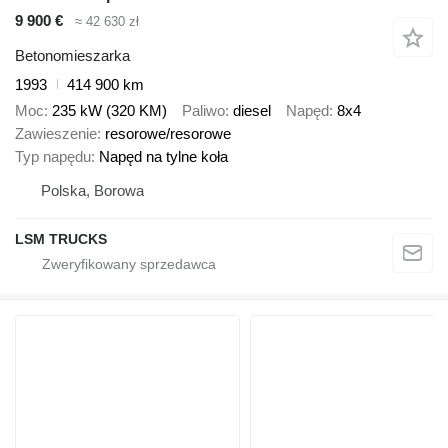
9 900 €
≈ 42 630 zł
Betonomieszarka
1993
414 900 km
Moc
235 kW (320 KM)
Paliwo
diesel
Napęd
8x4
Zawieszenie
resorowe/resorowe
Typ napędu
Napęd na tylne koła
Polska, Borowa
LSM TRUCKS