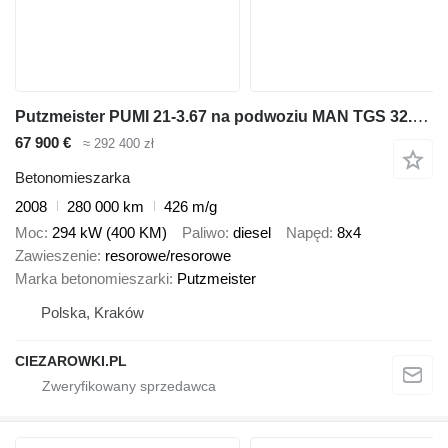
Putzmeister PUMI 21-3.67 na podwoziu MAN TGS 32.400 8x4 / Putzmeister PUMI 21-3.67 Concrete Mixer Pump /
67 900 €
≈ 292 400 zł
Betonomieszarka
2008
280 000 km
426 m/g
Moc
294 kW (400 KM)
Paliwo
diesel
Napęd
8x4
Zawieszenie
resorowe/resorowe
Marka betonomieszarki
Putzmeister
Polska, Kraków
CIEZAROWKI.PL