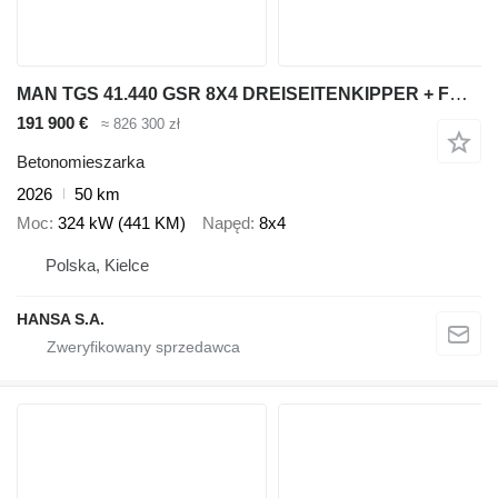
MAN TGS 41.440 GSR 8X4 DREISEITENKIPPER + FML 10 M3
191 900 €
≈ 826 300 zł
Betonomieszarka
2026
50 km
Moc
324 kW (441 KM)
Napęd
8x4
Polska, Kielce
HANSA S.A.