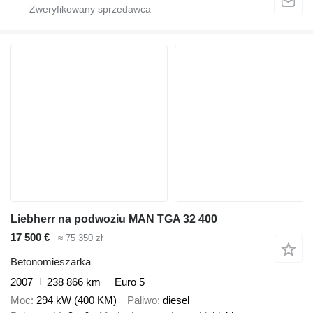
Liebherr na podwoziu MAN TGA 32 400
17 500 €
≈ 75 350 zł
Betonomieszarka
2007
238 866 km
Euro 5
Moc
294 kW (400 KM)
Paliwo
diesel