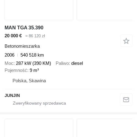
MAN TGA 35.390
20 000 €
≈ 86 120 zł
Betonomieszarka
2006
540 518 km
Moc
287 kW (390 KM)
Paliwo
diesel
Pojemność
9 m³
Polska, Skawina
JUNJIN