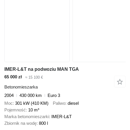
IMER-L&T na podwoziu MAN TGA
65 000 zł
≈ 15 100 €
Betonomieszarka
2004
430 000 km
Euro 3
Moc
301 kW (410 KM)
Paliwo
diesel
Pojemność
10 m³
Marka betonomieszarki
IMER-L&T
Zbiornik na wodę
800 l