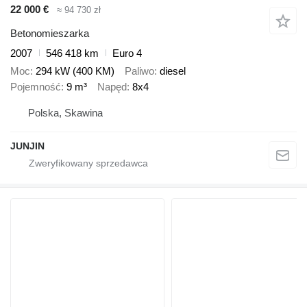
22 000 €
≈ 94 730 zł
Betonomieszarka
2007
546 418 km
Euro 4
Moc
294 kW (400 KM)
Paliwo
diesel
Pojemność
9 m³
Napęd
8x4
Polska, Skawina
JUNJIN