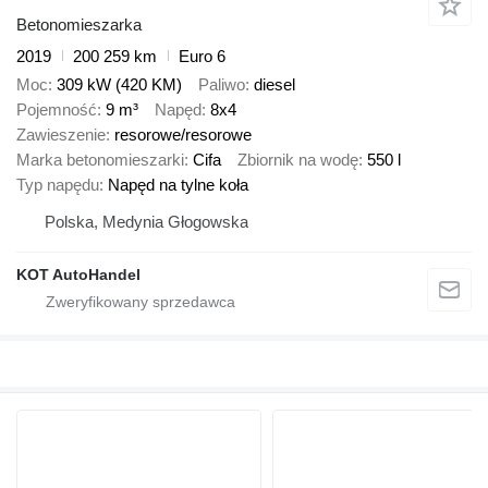
Betonomieszarka
2019
200 259 km
Euro 6
Moc
309 kW (420 KM)
Paliwo
diesel
Pojemność
9 m³
Napęd
8x4
Zawieszenie
resorowe/resorowe
Marka betonomieszarki
Cifa
Zbiornik na wodę
550 l
Typ napędu
Napęd na tylne koła
Polska, Medynia Głogowska
KOT AutoHandel