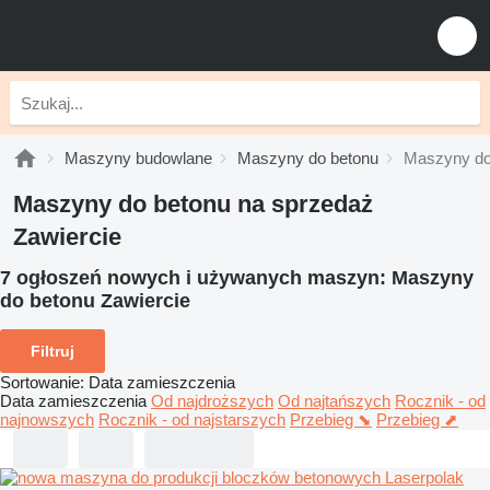
Maszyny budowlane
Maszyny do betonu
Maszyny do
Maszyny do betonu na sprzedaż
Zawiercie
7 ogłoszeń nowych i używanych maszyn:
Maszyny
do betonu Zawiercie
Filtruj
Sortowanie
:
Data zamieszczenia
Data zamieszczenia
Od najdroższych
Od najtańszych
Rocznik - od
najnowszych
Rocznik - od najstarszych
Przebieg ⬊
Przebieg ⬈