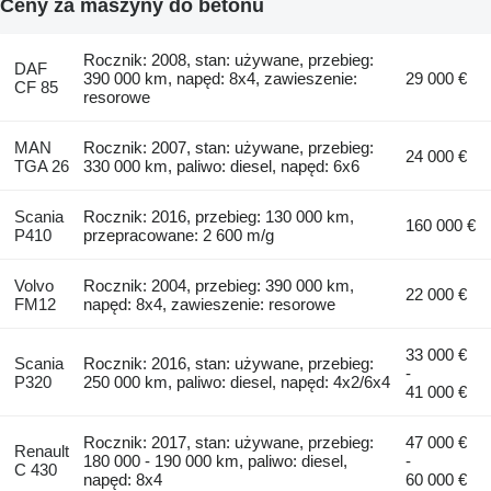
Ceny za maszyny do betonu
Rocznik: 2008, stan: używane, przebieg:
DAF
390 000 km, napęd: 8x4, zawieszenie:
29 000 €
CF 85
resorowe
MAN
Rocznik: 2007, stan: używane, przebieg:
24 000 €
TGA 26
330 000 km, paliwo: diesel, napęd: 6x6
Scania
Rocznik: 2016, przebieg: 130 000 km,
160 000 €
P410
przepracowane: 2 600 m/g
Volvo
Rocznik: 2004, przebieg: 390 000 km,
22 000 €
FM12
napęd: 8x4, zawieszenie: resorowe
33 000 €
Scania
Rocznik: 2016, stan: używane, przebieg:
-
P320
250 000 km, paliwo: diesel, napęd: 4x2/6x4
41 000 €
Rocznik: 2017, stan: używane, przebieg:
47 000 €
Renault
180 000 - 190 000 km, paliwo: diesel,
-
C 430
napęd: 8x4
60 000 €