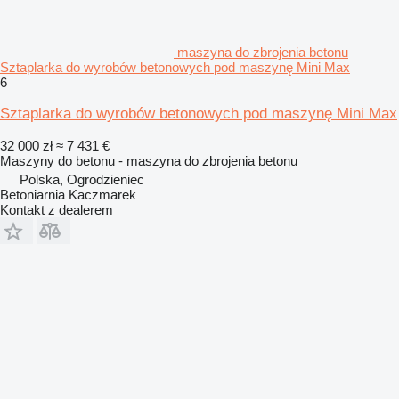
maszyna do zbrojenia betonu
Sztaplarka do wyrobów betonowych pod maszynę Mini Max
6
Sztaplarka do wyrobów betonowych pod maszynę Mini Max
32 000 zł
≈ 7 431 €
Maszyny do betonu - maszyna do zbrojenia betonu
Polska, Ogrodzieniec
Betoniarnia Kaczmarek
Kontakt z dealerem