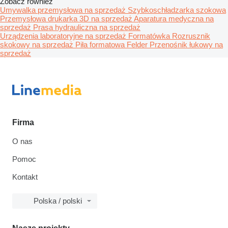
Zobacz rowniez
Umywalka przemysłowa na sprzedaż
Szybkoschładzarka szokowa
Przemysłowa drukarka 3D na sprzedaż
Aparatura medyczna na
sprzedaż
Prasa hydrauliczna na sprzedaż
Urządzenia laboratoryjne na sprzedaż
Formatówka
Rozrusznik
skokowy na sprzedaż
Piła formatowa Felder
Przenośnik łukowy na
sprzedaż
Firma
O nas
Pomoc
Kontakt
Polska / polski