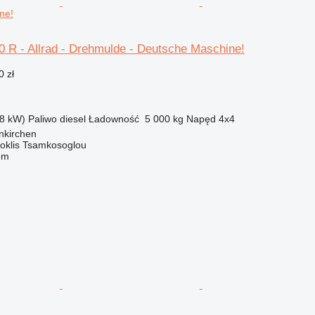
ne!
 R - Allrad - Drehmulde - Deutsche Maschine!
0 zł
8 kW)
Paliwo
diesel
Ładowność
5 000 kg
Napęd
4x4
nkirchen
oklis Tsamkosoglou
em