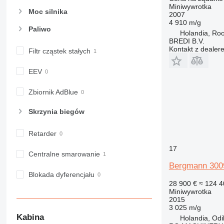
Miniwywrotka
Moc silnika
2007
4 910 m/g
Paliwo
Holandia, Ro
BREDI B.V.
Kontakt z dealer
Filtr cząstek stałych
EEV
Zbiornik AdBlue
Skrzynia biegów
Retarder
17
Centralne smarowanie
Bergmann 300
Blokada dyferencjału
28 900 €
≈ 124 4
Miniwywrotka
2015
3 025 m/g
Kabina
Holandia, Odi