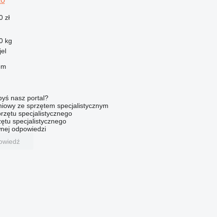
10
0 zł
0 kg
jel
em
byś nasz portal?
niowy ze sprzętem specjalistycznym
rzętu specjalistycznego
ętu specjalistycznego
nej odpowiedzi
owiedź