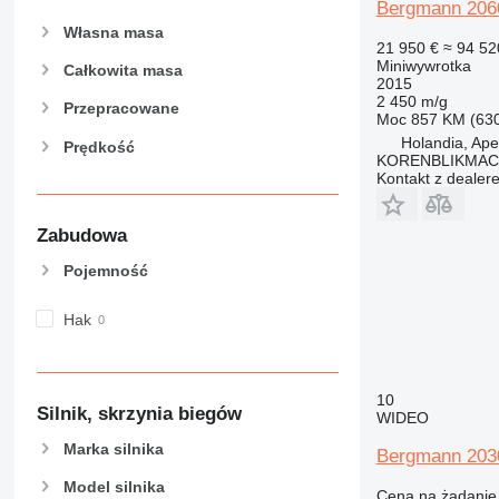
Bergmann 206
Własna masa
21 950 €
≈ 94 52
Miniwywrotka
Całkowita masa
2015
2 450 m/g
Przepracowane
Moc
857 KM (63
Holandia, Ape
Prędkość
KORENBLIKMAC
Kontakt z dealer
Zabudowa
Pojemność
Hak
10
Silnik, skrzynia biegów
WIDEO
Marka silnika
Bergmann 203
Model silnika
Cena na żądanie