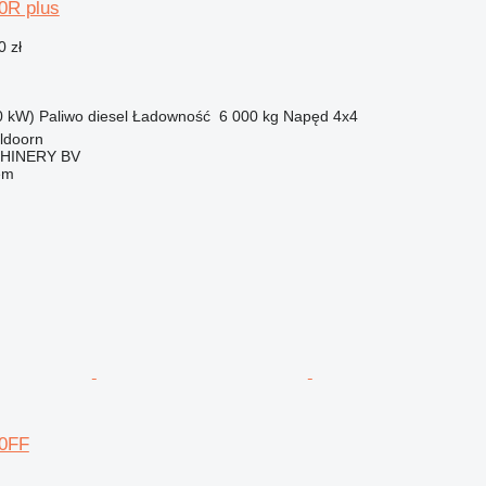
0R plus
0 zł
0 kW)
Paliwo
diesel
Ładowność
6 000 kg
Napęd
4x4
ldoorn
HINERY BV
em
0FF