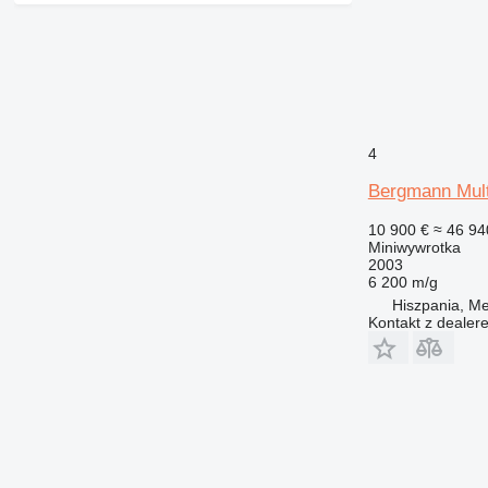
4
Bergmann Mult
10 900 €
≈ 46 94
Miniwywrotka
2003
6 200 m/g
Hiszpania, M
Kontakt z dealer