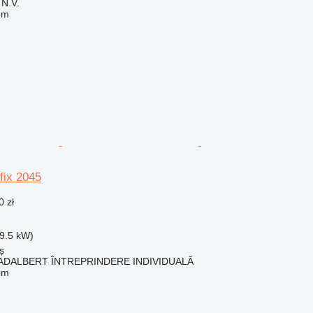
N.V.
em
ix 2045
0 zł
9.5 kW)
ș
ADALBERT ÎNTREPRINDERE INDIVIDUALĂ
em