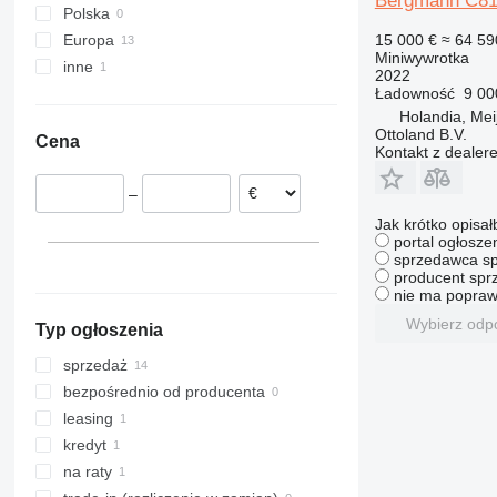
Bergmann C8
Polska
15 000 €
≈ 64 59
Europa
Miniwywrotka
inne
Holandia
2022
Ładowność
9 00
Niemcy
Ukraina
Holandia, Mei
Rumunia
Ottoland B.V.
Cena
Hiszpania
Kontakt z dealer
Wielka Brytania
–
Jak krótko opisał
portal ogłosze
sprzedawca sp
producent sprz
nie ma popraw
Wybierz odp
Typ ogłoszenia
sprzedaż
bezpośrednio od producenta
leasing
kredyt
na raty