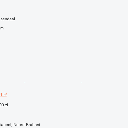
osendaal
em
9 R
00 zł
liapeel, Noord-Brabant