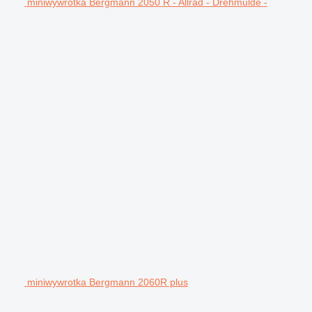
miniwywrotka Bergmann 2050 R - Allrad - Drehmulde -
miniwywrotka Bergmann 2060R plus