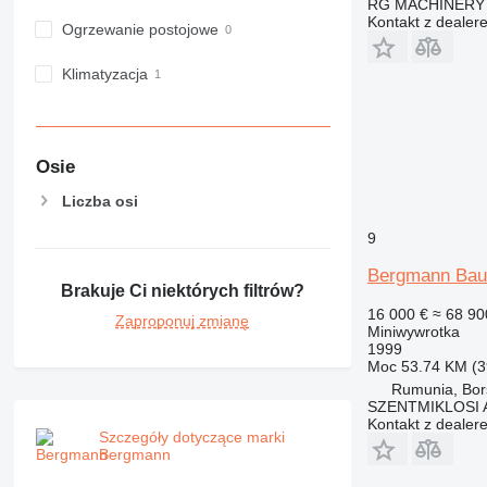
RG MACHINERY 
Kontakt z dealer
Ogrzewanie postojowe
Klimatyzacja
Osie
Liczba osi
9
Bergmann Bauf
Brakuje Ci niektórych filtrów?
16 000 €
≈ 68 90
Zaproponuj zmianę
Miniwywrotka
1999
Moc
53.74 KM (3
Rumunia, Bor
SZENTMIKLOSI 
Kontakt z dealer
Szczegóły dotyczące marki
Bergmann