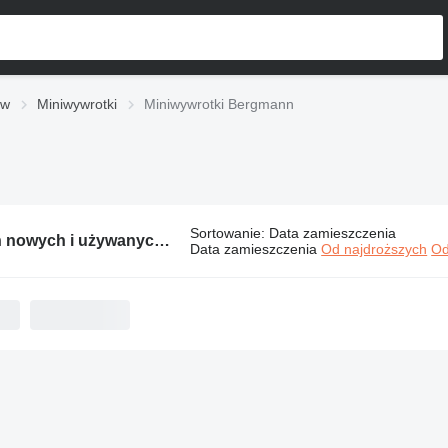
ów
Miniwywrotki
Miniwywrotki Bergmann
Sortowanie
:
Data zamieszczenia
14 ogłoszeń nowych i używanych maszyn:
Miniwywrotki Bergmann
Data zamieszczenia
Od najdroższych
Od