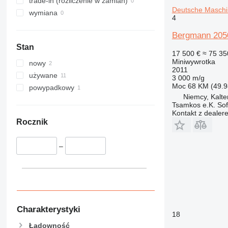
trade-in (rozliczenie w zamian)
Deutsche Maschi
wymiana
4
Bergmann 2050
Stan
17 500 €
≈ 75 35
Miniwywrotka
nowy
2011
używane
3 000 m/g
Moc
68 KM (49.9
powypadkowy
Niemcy, Kalte
Tsamkos e.K. Sof
Kontakt z dealer
Rocznik
–
Charakterystyki
18
Ładowność