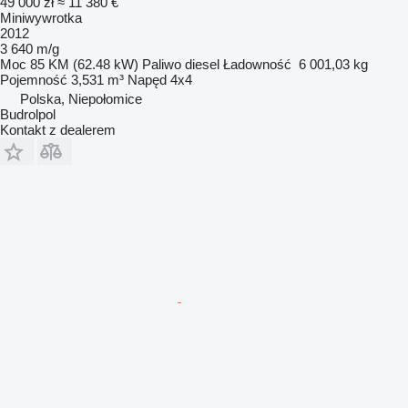
49 000 zł
≈ 11 380 €
Miniwywrotka
2012
3 640 m/g
Moc
85 KM (62.48 kW)
Paliwo
diesel
Ładowność
6 001,03 kg
Pojemność
3,531 m³
Napęd
4x4
Polska, Niepołomice
Budrolpol
Kontakt z dealerem