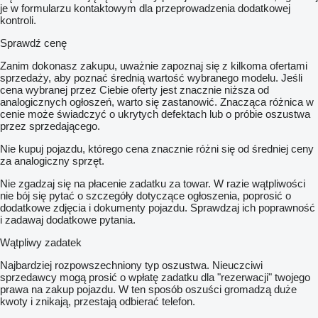
je w formularzu kontaktowym dla przeprowadzenia dodatkowej
kontroli.
Sprawdź cenę
Zanim dokonasz zakupu, uważnie zapoznaj się z kilkoma ofertami
sprzedaży, aby poznać średnią wartość wybranego modelu. Jeśli
cena wybranej przez Ciebie oferty jest znacznie niższa od
analogicznych ogłoszeń, warto się zastanowić. Znacząca różnica w
cenie może świadczyć o ukrytych defektach lub o próbie oszustwa
przez sprzedającego.
Nie kupuj pojazdu, którego cena znacznie różni się od średniej ceny
za analogiczny sprzęt.
Nie zgadzaj się na płacenie zadatku za towar. W razie wątpliwości
nie bój się pytać o szczegóły dotyczące ogłoszenia, poprosić o
dodatkowe zdjęcia i dokumenty pojazdu. Sprawdzaj ich poprawność
i zadawaj dodatkowe pytania.
Wątpliwy zadatek
Najbardziej rozpowszechniony typ oszustwa. Nieuczciwi
sprzedawcy mogą prosić o wpłatę zadatku dla "rezerwacji" twojego
prawa na zakup pojazdu. W ten sposób oszuści gromadzą duże
kwoty i znikają, przestają odbierać telefon.