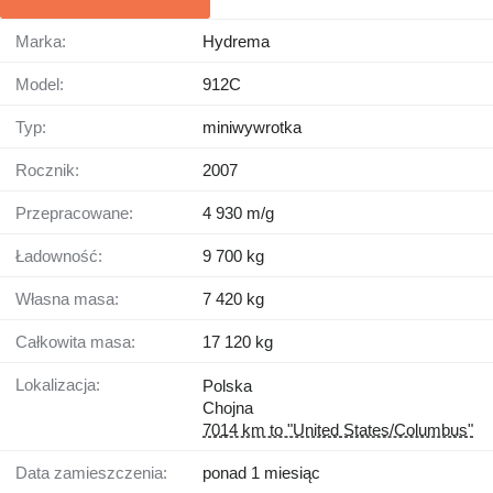
Marka:
Hydrema
Model:
912C
Typ:
miniwywrotka
Rocznik:
2007
Przepracowane:
4 930 m/g
Ładowność:
9 700 kg
Własna masa:
7 420 kg
Całkowita masa:
17 120 kg
Lokalizacja:
Polska
Chojna
7014 km to "United States/Columbus"
Data zamieszczenia:
ponad 1 miesiąc