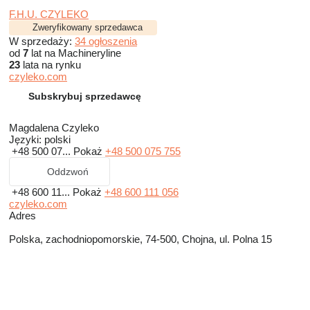
F.H.U. CZYLEKO
Zweryfikowany sprzedawca
W sprzedaży:
34 ogłoszenia
od
7
lat na Machineryline
23
lata na rynku
czyleko.com
Subskrybuj sprzedawcę
Magdalena Czyleko
Języki:
polski
+48 500 07...
Pokaż
+48 500 075 755
Oddzwoń
+48 600 11...
Pokaż
+48 600 111 056
czyleko.com
Adres
Polska, zachodniopomorskie, 74-500, Chojna, ul. Polna 15