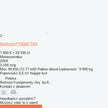
2
Benford PT9000,TA9
7 800 €
≈ 33 590 zł
Miniwywrotka
2004
3 166 m/g
Moc
99 KM (72.77 kW)
Paliwo
diesel
Ładowność
9 000 kg
Pojemność
6,5 m³
Napęd
4x4
Polska
Remost Fundamenty Siry Sp.K.
Kontakt z dealerem
Handlujesz sprzętem?
Możesz robić to z nami!