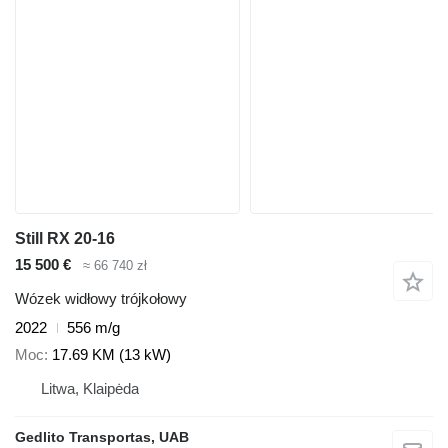
Still RX 20-16
15 500 €
≈ 66 740 zł
Wózek widłowy trójkołowy
2022
556 m/g
Moc
17.69 KM (13 kW)
Litwa, Klaipėda
Gedlito Transportas, UAB