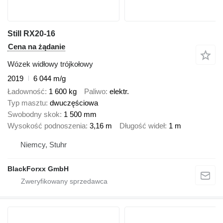
Still RX20-16
Cena na żądanie
Wózek widłowy trójkołowy
2019
6 044 m/g
Ładowność
1 600 kg
Paliwo
elektr.
Typ masztu
dwuczęściowa
Swobodny skok
1 500 mm
Wysokość podnoszenia
3,16 m
Długość wideł
1 m
Niemcy, Stuhr
BlackForxx GmbH