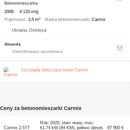
Betonomieszarka
2006
4 120 m/g
Pojemność
3,5 m³
Marka betonomieszarki
Carmix
Ukraina, Ostritsya
Aleanda
Szczegóły dotyczące marki Carmix
Ceny za betonomieszarki Carmix
Rok: 2025, stan: nowy, moc:
Carmix 2.5TT
61.74 kW (84 KM), paliwo: diesel,
87 900 €