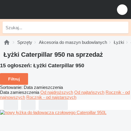
Sprzęty
Akcesoria do maszyn budowlanych
Łyżki
Łyżki Caterpillar 950 na sprzedaż
15 ogłoszeń:
Łyżki Caterpillar 950
Filtruj
Sortowanie
:
Data zamieszczenia
Data zamieszczenia
Od najdroższych
Od najtańszych
Rocznik - od
najnowszych
Rocznik - od najstarszych