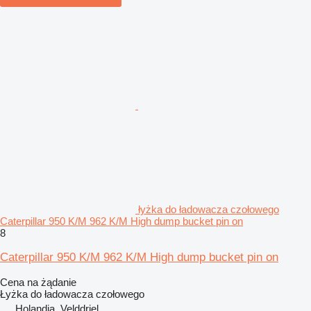
łyżka do ładowacza czołowego
Caterpillar 950 K/M 962 K/M High dump bucket pin on
8
Caterpillar 950 K/M 962 K/M High dump bucket pin on
Cena na żądanie
Łyżka do ładowacza czołowego
Holandia, Velddriel