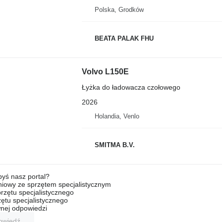
Polska, Grodków
BEATA PALAK FHU
Volvo L150E
Łyżka do ładowacza czołowego
2026
Holandia, Venlo
SMITMA B.V.
byś nasz portal?
niowy ze sprzętem specjalistycznym
rzętu specjalistycznego
ętu specjalistycznego
nej odpowiedzi
owiedź