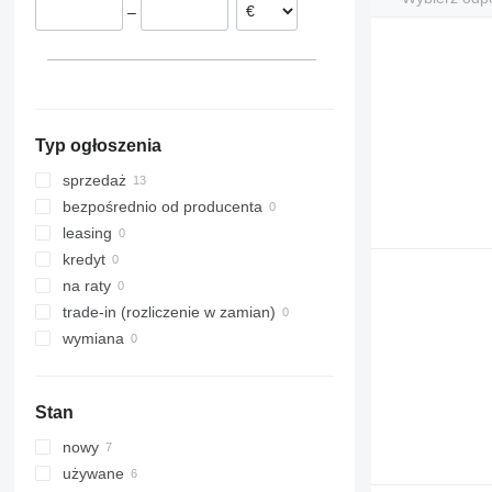
–
326
EC 350
L120
329
EC 360
L150
330
EC 480
L180
336
EC 700
L220
340
L350
Typ ogłoszenia
345
349
sprzedaż
350
bezpośrednio od producenta
365
leasing
374
kredyt
390
na raty
395
trade-in (rozliczenie w zamian)
416
wymiana
420
428
Stan
432
434
nowy
438
używane