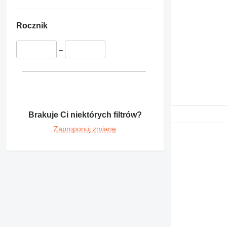
444
906
908
Rocznik
924
930
–
938
950
962
963
966
Brakuje Ci niektórych filtrów?
972
Zaproponuj zmianę
980
988
992
DE
F-series
GP
M-series
V-series