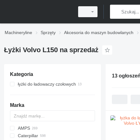
Machineryline
Sprzęty
Akcesoria do maszyn budowlanych
Łyżki Volvo L150 na sprzedaż
Kategoria
13 ogłosze
łyżki do ładowaczy czołowych
Marka
AMPS
Caterpillar
Z-series
AS
DN
QA
AR
200 - series
320
CBF
CK
570