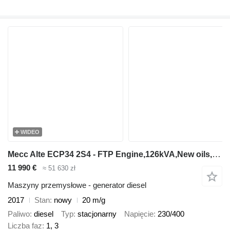
WIDEO
Mecc Alte ECP34 2S4 - FTP Engine,126kVA,New oils, filters, Like New !
11 990 €
≈ 51 630 zł
Maszyny przemysłowe - generator diesel
2017
Stan
nowy
20 m/g
Paliwo
diesel
Typ
stacjonarny
Napięcie
230/400
Liczba faz
1, 3