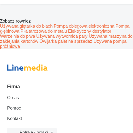
Zobacz rowniez
Używana giętarka do blach
Pompa obiegowa elektroniczna
Pompa
głębinowa
Piła tarczowa do metalu
Elektryczny destylator
Warzelnia do piwa
Używana wytwornica pary
Używana maszyna do
zaklejania kartonów
Owijarka palet na sprzedaż
Używana pompa
próżniowa
Firma
O nas
Pomoc
Kontakt
Polska / polski