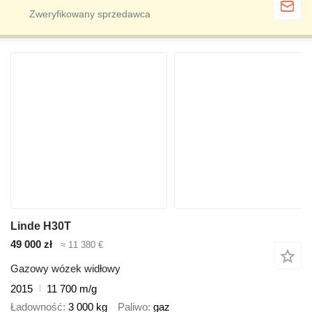
Linde H30T
49 000 zł
≈ 11 380 €
Gazowy wózek widłowy
2015
11 700 m/g
Ładowność
3 000 kg
Paliwo
gaz