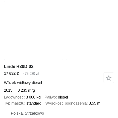
Linde H30D-02
17 632 €
≈ 75 920 zł
Wózek widłowy diesel
2019
9 239 m/g
Ładowność
3 000 kg
Paliwo
diesel
Typ masztu
standard
Wysokość podnoszenia
3,55 m
Polska, Strzałkowo