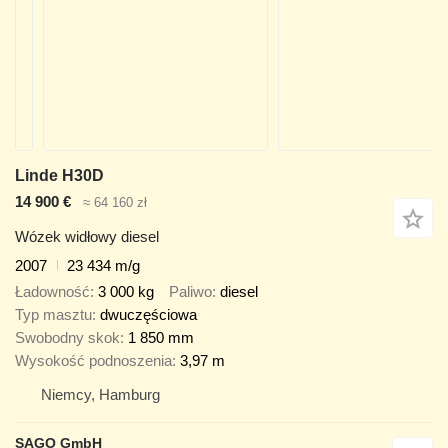
Linde H30D
14 900 €
≈ 64 160 zł
Wózek widłowy diesel
2007
23 434 m/g
Ładowność
3 000 kg
Paliwo
diesel
Typ masztu
dwuczęściowa
Swobodny skok
1 850 mm
Wysokość podnoszenia
3,97 m
Niemcy, Hamburg
SAGO GmbH