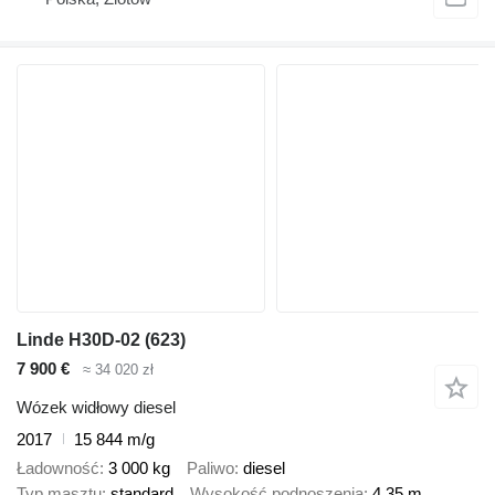
Linde H30D-02 (623)
7 900 €
≈ 34 020 zł
Wózek widłowy diesel
2017
15 844 m/g
Ładowność
3 000 kg
Paliwo
diesel
Typ masztu
standard
Wysokość podnoszenia
4,35 m