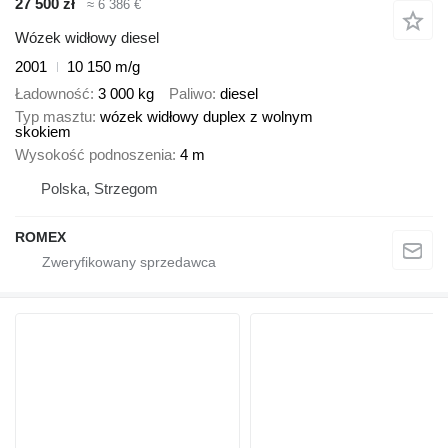
27 500 zł
≈ 6 386 €
Wózek widłowy diesel
2001
10 150 m/g
Ładowność
3 000 kg
Paliwo
diesel
Typ masztu
wózek widłowy duplex z wolnym
skokiem
Wysokość podnoszenia
4 m
Polska, Strzegom
ROMEX