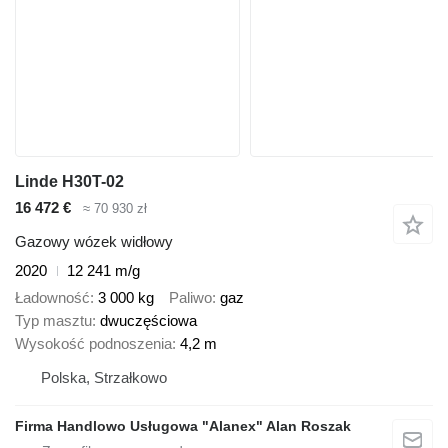
Linde H30T-02
16 472 €
≈ 70 930 zł
Gazowy wózek widłowy
2020
12 241 m/g
Ładowność
3 000 kg
Paliwo
gaz
Typ masztu
dwuczęściowa
Wysokość podnoszenia
4,2 m
Polska, Strzałkowo
Firma Handlowo Usługowa "Alanex" Alan Roszak