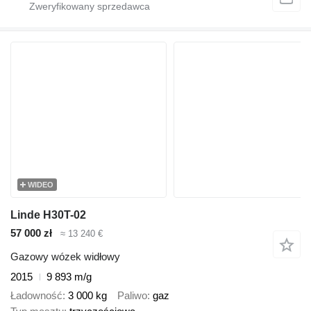
WIDEO
Linde H30T-02
57 000 zł
≈ 13 240 €
Gazowy wózek widłowy
2015
9 893 m/g
Ładowność
3 000 kg
Paliwo
gaz