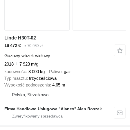
Linde H30T-02
16 472 €
≈ 70 930 zł
Gazowy wózek widłowy
2018
7 923 m/g
Ładowność
3 000 kg
Paliwo
gaz
Typ masztu
trzyczęściowa
Wysokość podnoszenia
4,65 m
Polska, Strzałkowo
Firma Handlowo Usługowa "Alanex" Alan Roszak