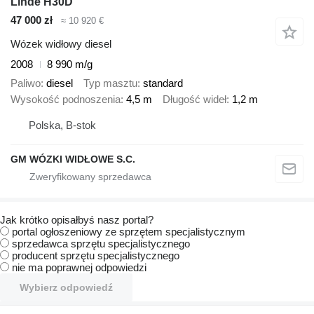
Linde H30D
47 000 zł
≈ 10 920 €
Wózek widłowy diesel
2008
8 990 m/g
Paliwo
diesel
Typ masztu
standard
Wysokość podnoszenia
4,5 m
Długość wideł
1,2 m
Polska, B-stok
GM WÓZKI WIDŁOWE S.C.
Jak krótko opisałbyś nasz portal?
portal ogłoszeniowy ze sprzętem specjalistycznym
sprzedawca sprzętu specjalistycznego
producent sprzętu specjalistycznego
nie ma poprawnej odpowiedzi
Wybierz odpowiedź