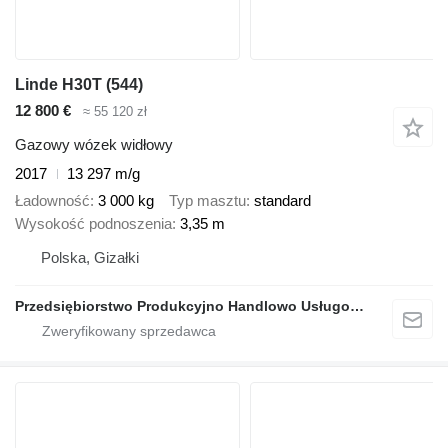
Linde H30T (544)
12 800 €
≈ 55 120 zł
Gazowy wózek widłowy
2017
13 297 m/g
Ładowność
3 000 kg
Typ masztu
standard
Wysokość podnoszenia
3,35 m
Polska, Gizałki
Przedsiębiorstwo Produkcyjno Handlowo Usługowe Grzegorz Glapa