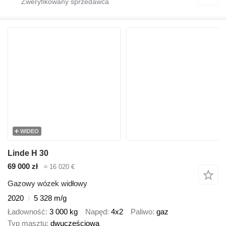
WIDEO
Linde H 30
69 000 zł
≈ 16 020 €
Gazowy wózek widłowy
2020
5 328 m/g
Ładowność
3 000 kg
Napęd
4x2
Paliwo
gaz
Typ masztu
dwuczęściowa