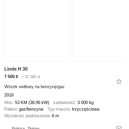
Linde H 30
7 500 €
≈ 32 290 zł
Wózek widłowy na benzynę/gaz
2018
Moc
53 KM (38.96 kW)
Ładowność
3 000 kg
Paliwo
gaz/benzyna
Typ masztu
trzyczęściowa
Wysokość podnoszenia
6 m
Polska, Złotów