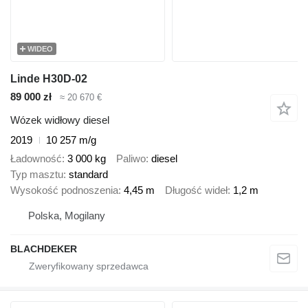
WIDEO
Linde H30D-02
89 000 zł
≈ 20 670 €
Wózek widłowy diesel
2019
10 257 m/g
Ładowność
3 000 kg
Paliwo
diesel
Typ masztu
standard
Wysokość podnoszenia
4,45 m
Długość wideł
1,2 m
Polska, Mogilany
BLACHDEKER