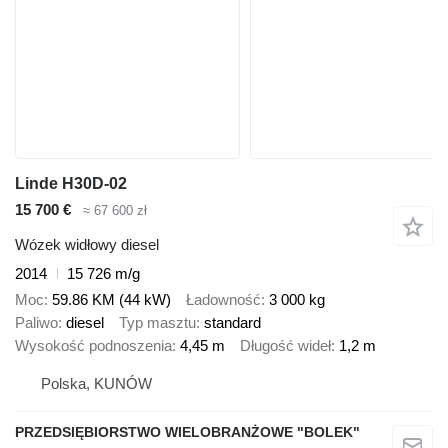
Linde H30D-02
15 700 €
≈ 67 600 zł
Wózek widłowy diesel
2014
15 726 m/g
Moc
59.86 KM (44 kW)
Ładowność
3 000 kg
Paliwo
diesel
Typ masztu
standard
Wysokość podnoszenia
4,45 m
Długość wideł
1,2 m
Polska, KUNÓW
PRZEDSIĘBIORSTWO WIELOBRANŻOWE "BOLEK"