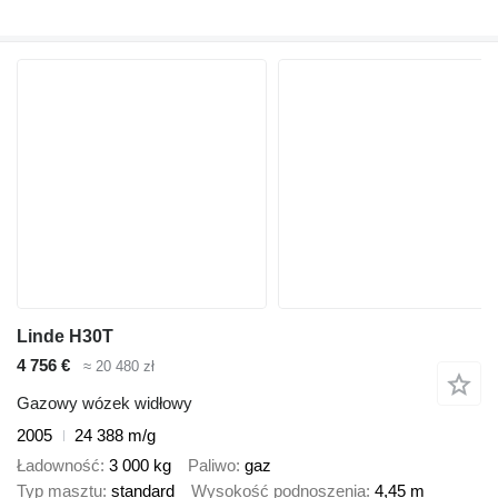
Linde H30T
4 756 €
≈ 20 480 zł
Gazowy wózek widłowy
2005
24 388 m/g
Ładowność
3 000 kg
Paliwo
gaz
Typ masztu
standard
Wysokość podnoszenia
4,45 m