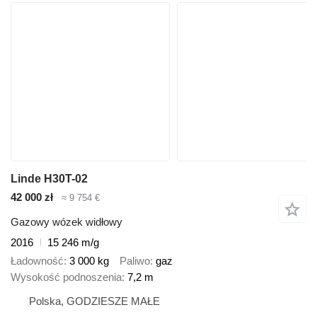
Linde H30T-02
42 000 zł
≈ 9 754 €
Gazowy wózek widłowy
2016
15 246 m/g
Ładowność
3 000 kg
Paliwo
gaz
Wysokość podnoszenia
7,2 m
Polska, GODZIESZE MAŁE